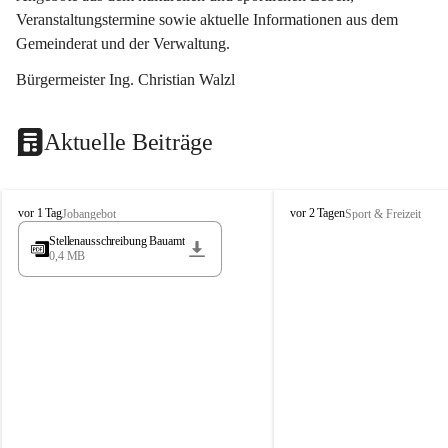
Veranstaltungstermine sowie aktuelle Informationen aus dem 
Gemeinderat und der Verwaltung. 
Bürgermeister Ing. Christian Walzl
Aktuelle Beiträge
S
S
vor 1 Tag
vor 2 Tagen
Jobangebot
Sport & Freizeit
t
t
Stellenausschreibung Bauamt
ö
ö
0,4 MB
s
s
s
s
i
i
n
n
g
g