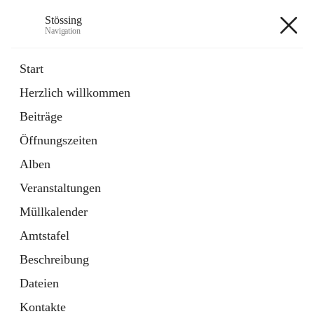
Stössing
Navigation
Stössing
Start
Herzlich willkommen
öffnet
Erhebungsblatt Trinkwasser
Beiträge
in
Datei
neuem
Öffnungszeiten
Tab
öffnet
Kindergarten
in
Ordner
Alben
neuem
Tab
Veranstaltungen
+9
Müllkalender
Amtstafel
Beschreibung
Dateien
Hauptadresse
Kontakte