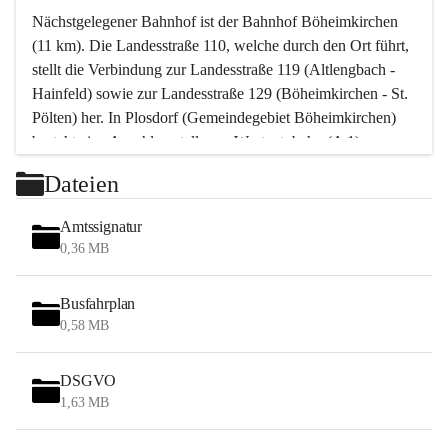
Nächstgelegener Bahnhof ist der Bahnhof Böheimkirchen 
(11 km). Die Landesstraße 110, welche durch den Ort führt, 
stellt die Verbindung zur Landesstraße 119 (Altlengbach - 
Hainfeld) sowie zur Landesstraße 129 (Böheimkirchen - St. 
Pölten) her. In Plosdorf (Gemeindegebiet Böheimkirchen) 
besteht eine Anschlussstelle zur Westautobahn (A 1).
Mit einem PKW ist St. Pölten in ca. 30 Minuten erreichbar, 
Dateien
Wien erreicht man in ca. 45 Minuten.
Stössing zählt noch zum Naherholungsraum Wien sowie 
Amtssignatur
zum Naherholungsraum St. Pölten. Viele Bauernhöfe hatten 
0,36 MB
„ihre Wiener“. Seit 1960 bauten viele Wiener 
Wochenendhäuser im Gemeindegebiet. Wegen des 
Busfahrplan
waldreichen Jagdgebietes haben viele Jagdpächter ihre 
0,58 MB
Jagdgäste.
DSGVO
Das Wandern ist aus touristischer Sicht die bedeutendste 
1,63 MB
Tätigkeit. Das hügelige Gebiet mit Wanderwegen durch 
Wiesen, Wälder und Obstkulturen lädt dazu ein. Gefördert 