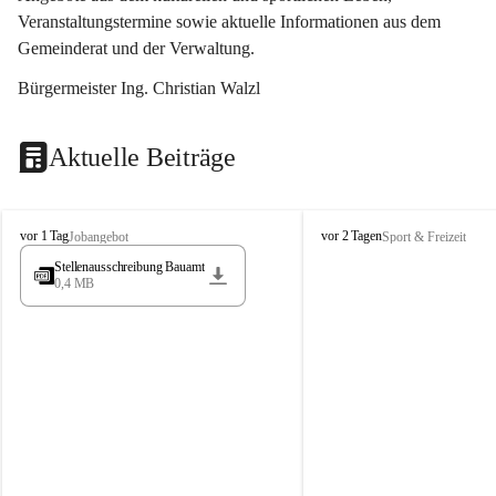
Veranstaltungstermine sowie aktuelle Informationen aus dem 
Gemeinderat und der Verwaltung. 
Bürgermeister Ing. Christian Walzl
Aktuelle Beiträge
S
S
vor 1 Tag
vor 2 Tagen
Jobangebot
Sport & Freizeit
t
t
Stellenausschreibung Bauamt
ö
ö
0,4 MB
s
s
s
s
i
i
n
n
g
g