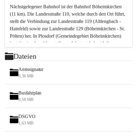
Nächstgelegener Bahnhof ist der Bahnhof Böheimkirchen 
(11 km). Die Landesstraße 110, welche durch den Ort führt, 
stellt die Verbindung zur Landesstraße 119 (Altlengbach - 
Hainfeld) sowie zur Landesstraße 129 (Böheimkirchen - St. 
Pölten) her. In Plosdorf (Gemeindegebiet Böheimkirchen) 
besteht eine Anschlussstelle zur Westautobahn (A 1).
Mit einem PKW ist St. Pölten in ca. 30 Minuten erreichbar, 
Dateien
Wien erreicht man in ca. 45 Minuten.
Stössing zählt noch zum Naherholungsraum Wien sowie 
Amtssignatur
zum Naherholungsraum St. Pölten. Viele Bauernhöfe hatten 
0,36 MB
„ihre Wiener“. Seit 1960 bauten viele Wiener 
Wochenendhäuser im Gemeindegebiet. Wegen des 
Busfahrplan
waldreichen Jagdgebietes haben viele Jagdpächter ihre 
0,58 MB
Jagdgäste.
DSGVO
Das Wandern ist aus touristischer Sicht die bedeutendste 
1,63 MB
Tätigkeit. Das hügelige Gebiet mit Wanderwegen durch 
Wiesen, Wälder und Obstkulturen lädt dazu ein. Gefördert 