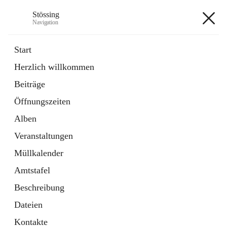
Stössing
Navigation
Stössing
Start
Herzlich willkommen
öffnet
Erhebungsblatt Trinkwasser
Beiträge
in
Datei
neuem
Öffnungszeiten
Tab
öffnet
Kindergarten
in
Ordner
Alben
neuem
Tab
Veranstaltungen
+9
Müllkalender
Amtstafel
Beschreibung
Dateien
Hauptadresse
Kontakte