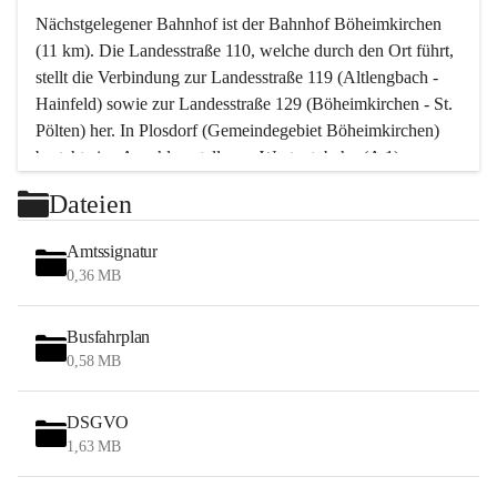
Nächstgelegener Bahnhof ist der Bahnhof Böheimkirchen 
(11 km). Die Landesstraße 110, welche durch den Ort führt, 
stellt die Verbindung zur Landesstraße 119 (Altlengbach - 
Hainfeld) sowie zur Landesstraße 129 (Böheimkirchen - St. 
Pölten) her. In Plosdorf (Gemeindegebiet Böheimkirchen) 
besteht eine Anschlussstelle zur Westautobahn (A 1).
Mit einem PKW ist St. Pölten in ca. 30 Minuten erreichbar, 
Dateien
Wien erreicht man in ca. 45 Minuten.
Stössing zählt noch zum Naherholungsraum Wien sowie 
Amtssignatur
zum Naherholungsraum St. Pölten. Viele Bauernhöfe hatten 
0,36 MB
„ihre Wiener“. Seit 1960 bauten viele Wiener 
Wochenendhäuser im Gemeindegebiet. Wegen des 
Busfahrplan
waldreichen Jagdgebietes haben viele Jagdpächter ihre 
0,58 MB
Jagdgäste.
DSGVO
Das Wandern ist aus touristischer Sicht die bedeutendste 
1,63 MB
Tätigkeit. Das hügelige Gebiet mit Wanderwegen durch 
Wiesen, Wälder und Obstkulturen lädt dazu ein. Gefördert 