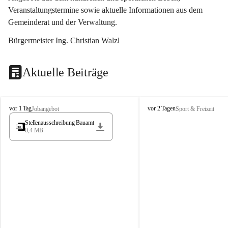
Veranstaltungstermine sowie aktuelle Informationen aus dem 
Gemeinderat und der Verwaltung. 
Bürgermeister Ing. Christian Walzl
Aktuelle Beiträge
S
S
vor 1 Tag
vor 2 Tagen
Jobangebot
Sport & Freizeit
t
t
Stellenausschreibung Bauamt
ö
ö
0,4 MB
s
s
s
s
i
i
n
n
g
g