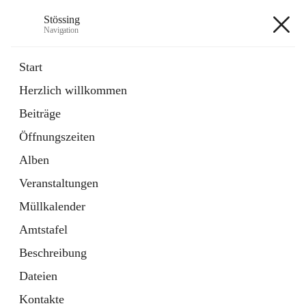
Stössing
Navigation
Stössing
Start
Herzlich willkommen
öffnet
Erhebungsblatt Trinkwasser
Beiträge
in
Datei
neuem
Öffnungszeiten
Tab
öffnet
Kindergarten
in
Ordner
Alben
neuem
Tab
Veranstaltungen
+9
Müllkalender
Amtstafel
Beschreibung
Dateien
Hauptadresse
Kontakte