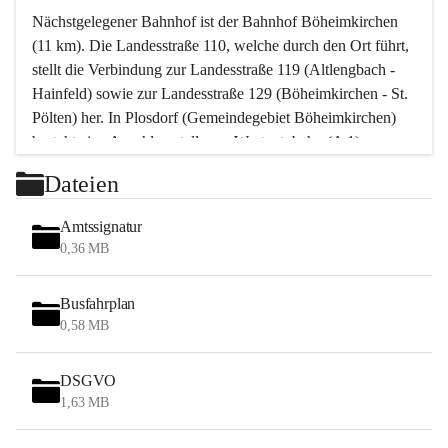
Nächstgelegener Bahnhof ist der Bahnhof Böheimkirchen 
(11 km). Die Landesstraße 110, welche durch den Ort führt, 
stellt die Verbindung zur Landesstraße 119 (Altlengbach - 
Hainfeld) sowie zur Landesstraße 129 (Böheimkirchen - St. 
Pölten) her. In Plosdorf (Gemeindegebiet Böheimkirchen) 
besteht eine Anschlussstelle zur Westautobahn (A 1).
Mit einem PKW ist St. Pölten in ca. 30 Minuten erreichbar, 
Dateien
Wien erreicht man in ca. 45 Minuten.
Stössing zählt noch zum Naherholungsraum Wien sowie 
Amtssignatur
zum Naherholungsraum St. Pölten. Viele Bauernhöfe hatten 
0,36 MB
„ihre Wiener“. Seit 1960 bauten viele Wiener 
Wochenendhäuser im Gemeindegebiet. Wegen des 
Busfahrplan
waldreichen Jagdgebietes haben viele Jagdpächter ihre 
0,58 MB
Jagdgäste.
DSGVO
Das Wandern ist aus touristischer Sicht die bedeutendste 
1,63 MB
Tätigkeit. Das hügelige Gebiet mit Wanderwegen durch 
Wiesen, Wälder und Obstkulturen lädt dazu ein. Gefördert 