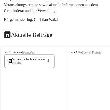
Veranstaltungstermine sowie aktuelle Informationen aus dem 
Gemeinderat und der Verwaltung. 
Bürgermeister Ing. Christian Walzl
Aktuelle Beiträge
S
S
vor 21 Stunden
vor 1 Tag
Jobangebot
Sport & Freizeit
t
t
Stellenausschreibung Bauamt
ö
ö
0,4 MB
s
s
s
s
i
i
n
n
g
g