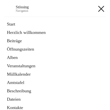
Stössing
Navigation
Stössing
Start
Herzlich willkommen
öffnet
Erhebungsblatt Trinkwasser
Beiträge
in
Datei
neuem
Öffnungszeiten
Tab
öffnet
Kindergarten
in
Ordner
Alben
neuem
Tab
Veranstaltungen
+9
Müllkalender
Amtstafel
Beschreibung
Dateien
Hauptadresse
Kontakte