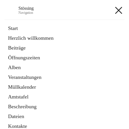
Stössing
Navigation
Stössing
Start
Herzlich willkommen
öffnet
Erhebungsblatt Trinkwasser
Beiträge
in
Datei
neuem
Öffnungszeiten
Tab
öffnet
Kindergarten
in
Ordner
Alben
neuem
Tab
Veranstaltungen
+9
Müllkalender
Amtstafel
Beschreibung
Dateien
Hauptadresse
Kontakte