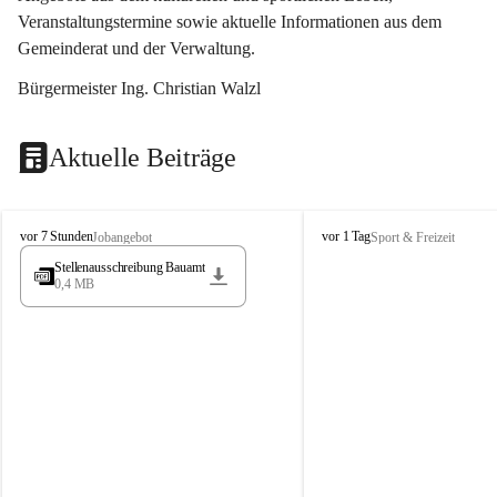
Veranstaltungstermine sowie aktuelle Informationen aus dem 
Gemeinderat und der Verwaltung. 
Bürgermeister Ing. Christian Walzl
Aktuelle Beiträge
S
S
vor 7 Stunden
vor 1 Tag
Jobangebot
Sport & Freizeit
t
t
Stellenausschreibung Bauamt
ö
ö
0,4 MB
s
s
s
s
i
i
n
n
g
g