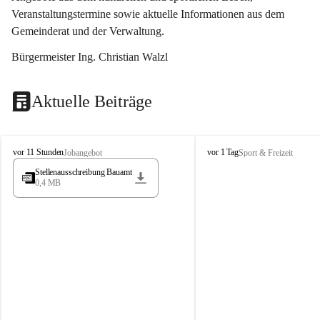
Veranstaltungstermine sowie aktuelle Informationen aus dem 
Gemeinderat und der Verwaltung. 
Bürgermeister Ing. Christian Walzl
Aktuelle Beiträge
S
S
vor 11 Stunden
vor 1 Tag
Jobangebot
Sport & Freizeit
t
t
Stellenausschreibung Bauamt
ö
ö
0,4 MB
s
s
s
s
i
i
n
n
g
g