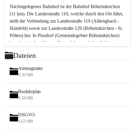
Nächstgelegener Bahnhof ist der Bahnhof Böheimkirchen 
(11 km). Die Landesstraße 110, welche durch den Ort führt, 
stellt die Verbindung zur Landesstraße 119 (Altlengbach - 
Hainfeld) sowie zur Landesstraße 129 (Böheimkirchen - St. 
Pölten) her. In Plosdorf (Gemeindegebiet Böheimkirchen) 
besteht eine Anschlussstelle zur Westautobahn (A 1).
Mit einem PKW ist St. Pölten in ca. 30 Minuten erreichbar, 
Dateien
Wien erreicht man in ca. 45 Minuten.
Stössing zählt noch zum Naherholungsraum Wien sowie 
Amtssignatur
zum Naherholungsraum St. Pölten. Viele Bauernhöfe hatten 
0,36 MB
„ihre Wiener“. Seit 1960 bauten viele Wiener 
Wochenendhäuser im Gemeindegebiet. Wegen des 
Busfahrplan
waldreichen Jagdgebietes haben viele Jagdpächter ihre 
0,58 MB
Jagdgäste.
DSGVO
Das Wandern ist aus touristischer Sicht die bedeutendste 
1,63 MB
Tätigkeit. Das hügelige Gebiet mit Wanderwegen durch 
Wiesen, Wälder und Obstkulturen lädt dazu ein. Gefördert 