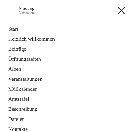
Stössing
Navigation
Stössing
Start
Herzlich willkommen
öffnet
Erhebungsblatt Trinkwasser
Beiträge
in
Datei
neuem
Öffnungszeiten
Tab
öffnet
Kindergarten
in
Ordner
Alben
neuem
Tab
Veranstaltungen
+9
Müllkalender
Amtstafel
Beschreibung
Dateien
Hauptadresse
Kontakte