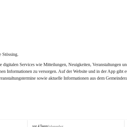
 Stössing.
ere digitalen Services wie Mitteilungen, Neuigkeiten, Veranstaltungen
chen Informationen zu versorgen. Auf der Website und in der App gibt 
Veranstaltungstermine sowie aktuelle Informationen aus dem Gemeindera
S
vor 4 Tagen
Jobangebot