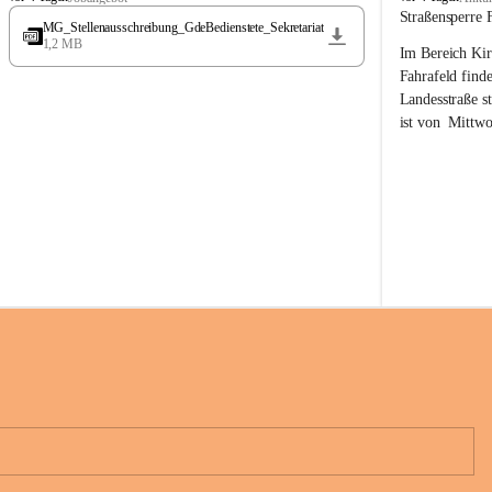
t
t
Straßensperre 
MG_Stellenausschreibung_GdeBedienstete_Sekretariat
ö
ö
1,2 MB
Im Bereich Kir
s
s
s
s
Fahrafeld finde
i
i
Landesstraße s
n
n
ist von  
Mittwo
g
g
22.08.2026 ges