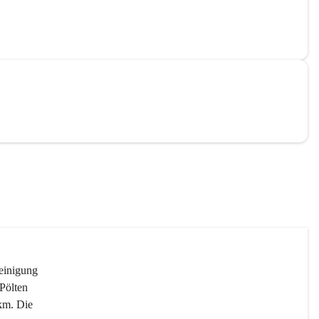
reinigung 
Pölten 
km. Die 