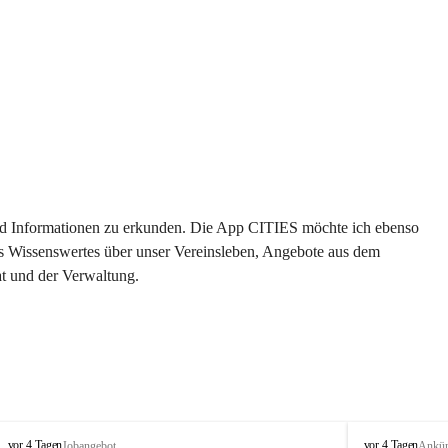
 und Informationen zu erkunden. Die App CITIES möchte ich ebenso 
es Wissenswertes über unser Vereinsleben, Angebote aus dem 
t und der Verwaltung. 
S
S
vor 4 Tagen
vor 4 Tagen
Jobangebot
Ankü