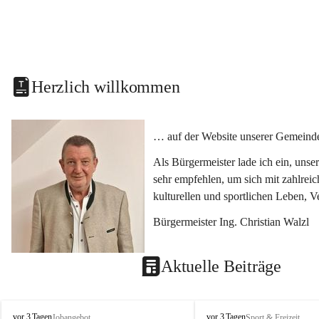
Herzlich willkommen
… auf der Website unserer Gemeinde
Als Bürgermeister lade ich ein, uns
sehr empfehlen, um sich mit zahlrei
kulturellen und sportlichen Leben, 
Bürgermeister Ing. Christian Walzl
Aktuelle Beiträge
S
S
vor 3 Tagen
vor 3 Tagen
Jobangebot
Sport & Freizeit