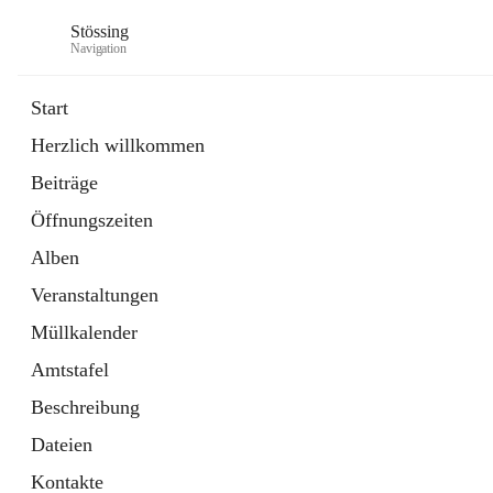
Stössing
Navigation
Start
Herzlich willkommen
öffnet
Erhebungsblatt Trinkwasser
Beiträge
in
Datei
neuem
Öffnungszeiten
Tab
öffnet
Kindergarten
in
Ordner
Alben
neuem
Tab
Veranstaltungen
Müllkalender
Amtstafel
Beschreibung
Dateien
Kontakte