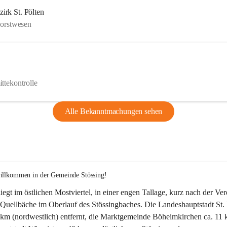
rk St. Pölten
Forstwesen
ttekontrolle
Alle Bekanntmachungen sehen
willkommen in der Gemeinde Stössing!
liegt im östlichen Mostviertel, in einer engen Tallage, kurz nach der Ve
Quellbäche im Oberlauf des Stössingbaches. Die Landeshauptstadt St. 
5 km (nordwestlich) entfernt, die Marktgemeinde Böheimkirchen ca. 11 