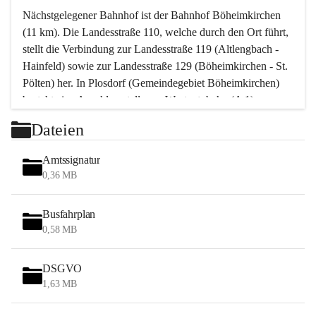
Nächstgelegener Bahnhof ist der Bahnhof Böheimkirchen 
(11 km). Die Landesstraße 110, welche durch den Ort führt, 
stellt die Verbindung zur Landesstraße 119 (Altlengbach - 
Hainfeld) sowie zur Landesstraße 129 (Böheimkirchen - St. 
Pölten) her. In Plosdorf (Gemeindegebiet Böheimkirchen) 
besteht eine Anschlussstelle zur Westautobahn (A 1).
Mit einem PKW ist St. Pölten in ca. 30 Minuten erreichbar, 
Dateien
Wien erreicht man in ca. 45 Minuten.
Stössing zählt noch zum Naherholungsraum Wien sowie 
Amtssignatur
zum Naherholungsraum St. Pölten. Viele Bauernhöfe hatten 
0,36 MB
„ihre Wiener“. Seit 1960 bauten viele Wiener 
Wochenendhäuser im Gemeindegebiet. Wegen des 
Busfahrplan
waldreichen Jagdgebietes haben viele Jagdpächter ihre 
0,58 MB
Jagdgäste.
DSGVO
Das Wandern ist aus touristischer Sicht die bedeutendste 
1,63 MB
Tätigkeit. Das hügelige Gebiet mit Wanderwegen durch 
Wiesen, Wälder und Obstkulturen lädt dazu ein. Gefördert 