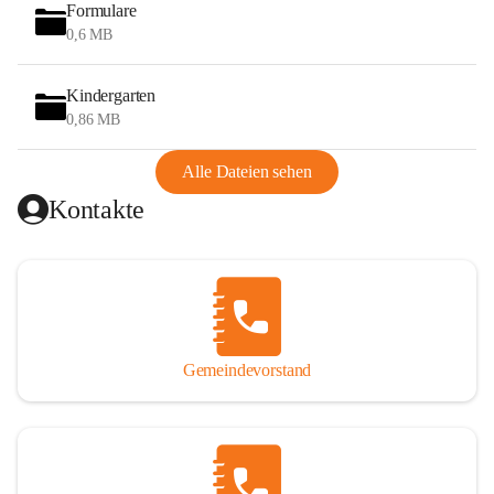
wurde das Wandern auch durch den Bau des Hegerberg-
Formulare
Schutzhauses (Josef-Enzinger-Schutzhaus) im Jahr 1930 am 
0,6 MB
Gipfel des Hegerberges (655 m). 1978 brannte das 
Schutzhaus ab und wurde 1979 neu errichtet.
Kindergarten
0,86 MB
Heute ist das Reiten eine weitere Tätigkeit von touristischer 
Bedeutung. Es gibt im Gemeindegebiet mehrere 
Alle Dateien sehen
Möglichkeiten, den Reit- und Gespannfahrsport auszuüben 
Kontakte
und Pferde einzustellen.
Stössing ist Teil der 
Leader-Region
 Elsbeere Wienerwald. 
In den letzten Jahren wurde die 
Elsbeere
 als Kulturgut der 
Region um Stössing wiederentdeckt und wird nun 
zunehmend auch einem breiten Publikum näher gebracht.
Gemeindevorstand