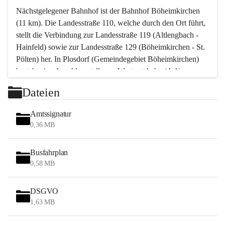
Nächstgelegener Bahnhof ist der Bahnhof Böheimkirchen 
(11 km). Die Landesstraße 110, welche durch den Ort führt, 
stellt die Verbindung zur Landesstraße 119 (Altlengbach - 
Hainfeld) sowie zur Landesstraße 129 (Böheimkirchen - St. 
Pölten) her. In Plosdorf (Gemeindegebiet Böheimkirchen) 
besteht eine Anschlussstelle zur Westautobahn (A 1).
Mit einem PKW ist St. Pölten in ca. 30 Minuten erreichbar, 
Dateien
Wien erreicht man in ca. 45 Minuten.
Stössing zählt noch zum Naherholungsraum Wien sowie 
Amtssignatur
zum Naherholungsraum St. Pölten. Viele Bauernhöfe hatten 
0,36 MB
„ihre Wiener“. Seit 1960 bauten viele Wiener 
Wochenendhäuser im Gemeindegebiet. Wegen des 
Busfahrplan
waldreichen Jagdgebietes haben viele Jagdpächter ihre 
0,58 MB
Jagdgäste.
DSGVO
Das Wandern ist aus touristischer Sicht die bedeutendste 
1,63 MB
Tätigkeit. Das hügelige Gebiet mit Wanderwegen durch 
Wiesen, Wälder und Obstkulturen lädt dazu ein. Gefördert 