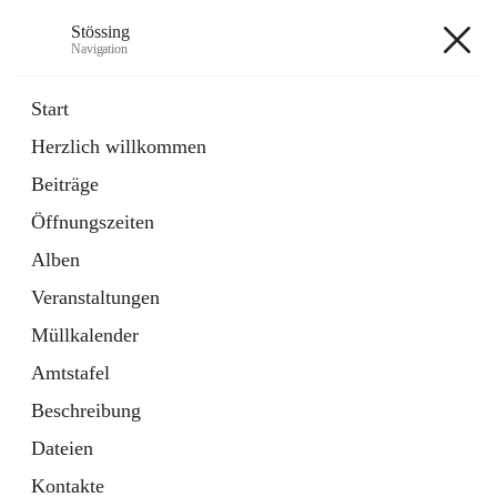
Stössing
Navigation
Stössing
Start
Herzlich willkommen
öffnet
Erhebungsblatt Trinkwasser
Beiträge
in
Datei
neuem
Öffnungszeiten
Tab
öffnet
Kindergarten
in
Ordner
Alben
neuem
Tab
Veranstaltungen
+9
Müllkalender
Amtstafel
Beschreibung
Dateien
Hauptadresse
Kontakte