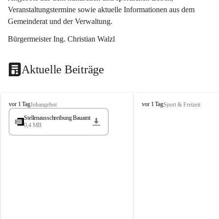
Veranstaltungstermine sowie aktuelle Informationen aus dem 
Gemeinderat und der Verwaltung. 
Bürgermeister Ing. Christian Walzl
Aktuelle Beiträge
S
S
vor 1 Tag
vor 1 Tag
Jobangebot
Sport & Freizeit
t
t
Stellenausschreibung Bauamt
ö
ö
0,4 MB
s
s
s
s
i
i
n
n
g
g