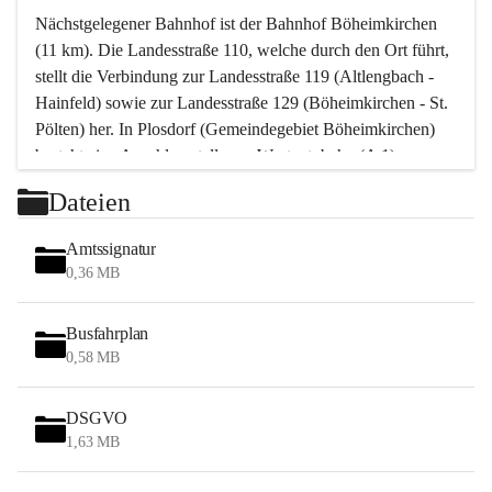
Nächstgelegener Bahnhof ist der Bahnhof Böheimkirchen 
(11 km). Die Landesstraße 110, welche durch den Ort führt, 
stellt die Verbindung zur Landesstraße 119 (Altlengbach - 
Hainfeld) sowie zur Landesstraße 129 (Böheimkirchen - St. 
Pölten) her. In Plosdorf (Gemeindegebiet Böheimkirchen) 
besteht eine Anschlussstelle zur Westautobahn (A 1).
Mit einem PKW ist St. Pölten in ca. 30 Minuten erreichbar, 
Dateien
Wien erreicht man in ca. 45 Minuten.
Stössing zählt noch zum Naherholungsraum Wien sowie 
Amtssignatur
zum Naherholungsraum St. Pölten. Viele Bauernhöfe hatten 
0,36 MB
„ihre Wiener“. Seit 1960 bauten viele Wiener 
Wochenendhäuser im Gemeindegebiet. Wegen des 
Busfahrplan
waldreichen Jagdgebietes haben viele Jagdpächter ihre 
0,58 MB
Jagdgäste.
DSGVO
Das Wandern ist aus touristischer Sicht die bedeutendste 
1,63 MB
Tätigkeit. Das hügelige Gebiet mit Wanderwegen durch 
Wiesen, Wälder und Obstkulturen lädt dazu ein. Gefördert 