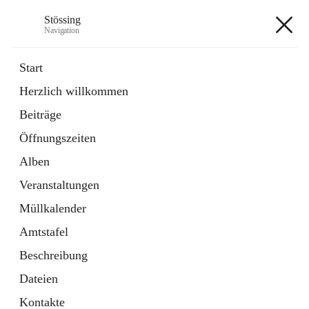
Stössing
Navigation
Stössing
Start
Herzlich willkommen
öffnet
Erhebungsblatt Trinkwasser
Beiträge
in
Datei
neuem
Öffnungszeiten
Tab
öffnet
Kindergarten
in
Ordner
Alben
neuem
Tab
Veranstaltungen
+9
Müllkalender
Amtstafel
Beschreibung
Dateien
Hauptadresse
Kontakte