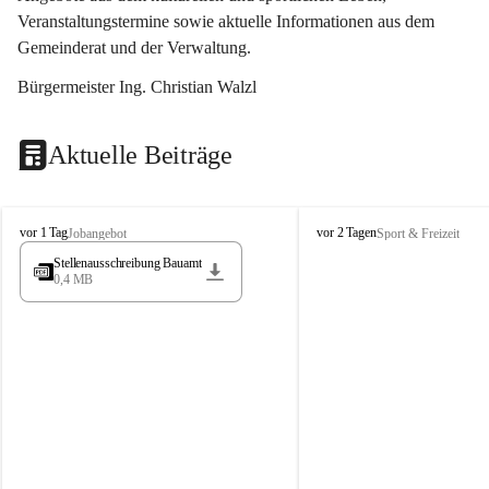
Veranstaltungstermine sowie aktuelle Informationen aus dem 
Gemeinderat und der Verwaltung. 
Bürgermeister Ing. Christian Walzl
Aktuelle Beiträge
S
S
vor 1 Tag
vor 2 Tagen
Jobangebot
Sport & Freizeit
t
t
Stellenausschreibung Bauamt
ö
ö
0,4 MB
s
s
s
s
i
i
n
n
g
g