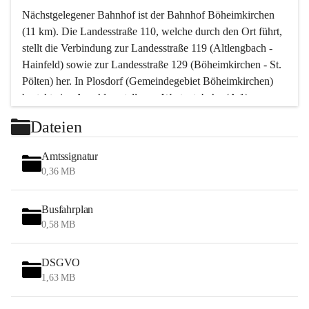
Nächstgelegener Bahnhof ist der Bahnhof Böheimkirchen 
(11 km). Die Landesstraße 110, welche durch den Ort führt, 
stellt die Verbindung zur Landesstraße 119 (Altlengbach - 
Hainfeld) sowie zur Landesstraße 129 (Böheimkirchen - St. 
Pölten) her. In Plosdorf (Gemeindegebiet Böheimkirchen) 
besteht eine Anschlussstelle zur Westautobahn (A 1).
Mit einem PKW ist St. Pölten in ca. 30 Minuten erreichbar, 
Dateien
Wien erreicht man in ca. 45 Minuten.
Stössing zählt noch zum Naherholungsraum Wien sowie 
Amtssignatur
zum Naherholungsraum St. Pölten. Viele Bauernhöfe hatten 
0,36 MB
„ihre Wiener“. Seit 1960 bauten viele Wiener 
Wochenendhäuser im Gemeindegebiet. Wegen des 
Busfahrplan
waldreichen Jagdgebietes haben viele Jagdpächter ihre 
0,58 MB
Jagdgäste.
DSGVO
Das Wandern ist aus touristischer Sicht die bedeutendste 
1,63 MB
Tätigkeit. Das hügelige Gebiet mit Wanderwegen durch 
Wiesen, Wälder und Obstkulturen lädt dazu ein. Gefördert 