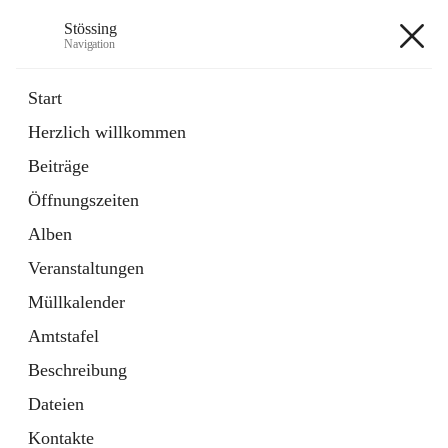
Stössing
Navigation
Stössing
Start
Herzlich willkommen
öffnet
Erhebungsblatt Trinkwasser
Beiträge
in
Datei
neuem
Öffnungszeiten
Tab
öffnet
Kindergarten
in
Ordner
Alben
neuem
Tab
Veranstaltungen
+9
Müllkalender
Amtstafel
Beschreibung
Dateien
Hauptadresse
Kontakte