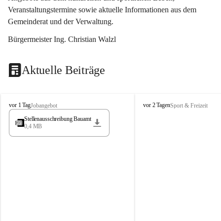
Veranstaltungstermine sowie aktuelle Informationen aus dem 
Gemeinderat und der Verwaltung. 
Bürgermeister Ing. Christian Walzl
Aktuelle Beiträge
S
S
vor 1 Tag
vor 2 Tagen
Jobangebot
Sport & Freizeit
t
t
Stellenausschreibung Bauamt
ö
ö
0,4 MB
s
s
s
s
i
i
n
n
g
g