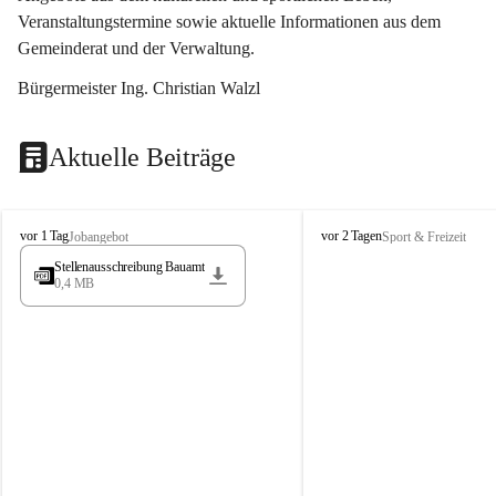
Veranstaltungstermine sowie aktuelle Informationen aus dem 
Gemeinderat und der Verwaltung. 
Bürgermeister Ing. Christian Walzl
Aktuelle Beiträge
S
S
vor 1 Tag
vor 2 Tagen
Jobangebot
Sport & Freizeit
t
t
Stellenausschreibung Bauamt
ö
ö
0,4 MB
s
s
s
s
i
i
n
n
g
g