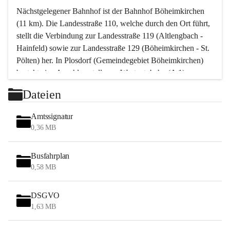
Nächstgelegener Bahnhof ist der Bahnhof Böheimkirchen 
(11 km). Die Landesstraße 110, welche durch den Ort führt, 
stellt die Verbindung zur Landesstraße 119 (Altlengbach - 
Hainfeld) sowie zur Landesstraße 129 (Böheimkirchen - St. 
Pölten) her. In Plosdorf (Gemeindegebiet Böheimkirchen) 
besteht eine Anschlussstelle zur Westautobahn (A 1).
Mit einem PKW ist St. Pölten in ca. 30 Minuten erreichbar, 
Dateien
Wien erreicht man in ca. 45 Minuten.
Stössing zählt noch zum Naherholungsraum Wien sowie 
Amtssignatur
zum Naherholungsraum St. Pölten. Viele Bauernhöfe hatten 
0,36 MB
„ihre Wiener“. Seit 1960 bauten viele Wiener 
Wochenendhäuser im Gemeindegebiet. Wegen des 
Busfahrplan
waldreichen Jagdgebietes haben viele Jagdpächter ihre 
0,58 MB
Jagdgäste.
DSGVO
Das Wandern ist aus touristischer Sicht die bedeutendste 
1,63 MB
Tätigkeit. Das hügelige Gebiet mit Wanderwegen durch 
Wiesen, Wälder und Obstkulturen lädt dazu ein. Gefördert 