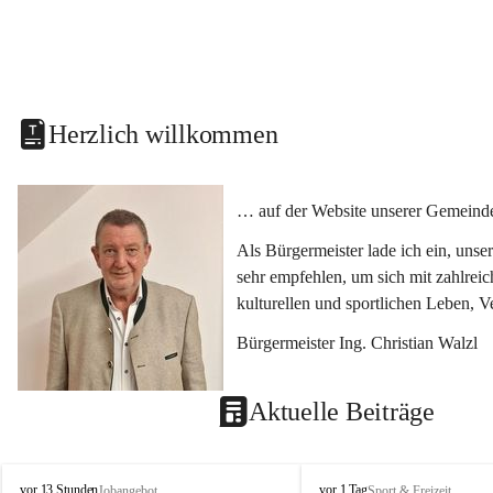
Herzlich willkommen
… auf der Website unserer Gemeinde
Als Bürgermeister lade ich ein, uns
sehr empfehlen, um sich mit zahlrei
kulturellen und sportlichen Leben, 
Bürgermeister Ing. Christian Walzl
Aktuelle Beiträge
S
S
vor 13 Stunden
vor 1 Tag
Jobangebot
Sport & Freizeit