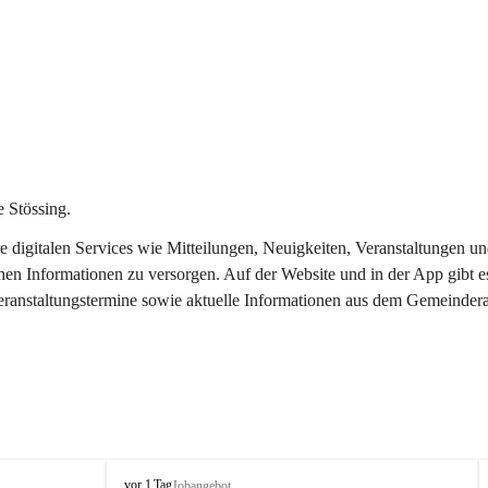
 Stössing.
ere digitalen Services wie Mitteilungen, Neuigkeiten, Veranstaltungen
chen Informationen zu versorgen. Auf der Website und in der App gibt 
Veranstaltungstermine sowie aktuelle Informationen aus dem Gemeindera
S
vor 1 Tag
Jobangebot