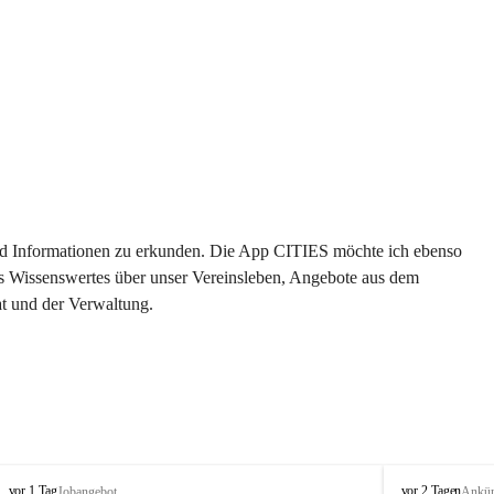
 und Informationen zu erkunden. Die App CITIES möchte ich ebenso 
es Wissenswertes über unser Vereinsleben, Angebote aus dem 
t und der Verwaltung. 
S
S
vor 1 Tag
vor 2 Tagen
Jobangebot
Ankü