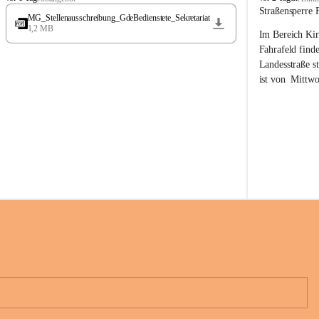
t
t
Straßensperre 
MG_Stellenausschreibung_GdeBedienstete_Sekretariat
ö
ö
1,2 MB
Im Bereich Kir
s
s
s
s
Fahrafeld finde
i
i
Landesstraße s
n
n
ist von  
Mittwo
g
g
22.08.2026 ges