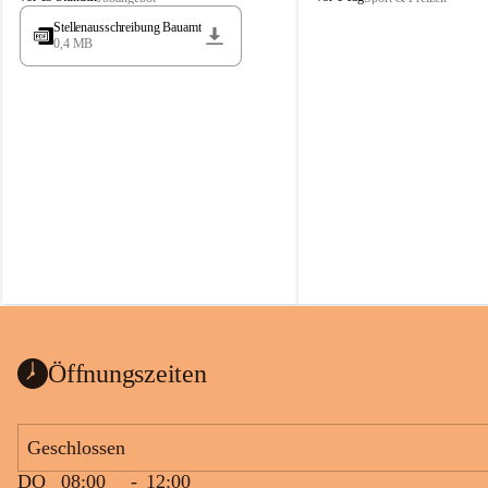
t
t
Stellenausschreibung Bauamt
ö
ö
0,4 MB
s
s
s
s
i
i
n
n
g
g
Öffnungszeiten
Geschlossen
DO
08:00
-
12:00