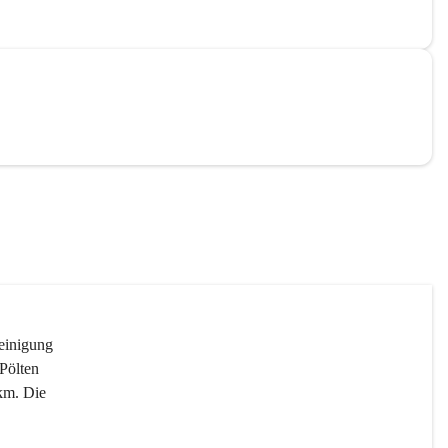
reinigung 
Pölten 
km. Die 