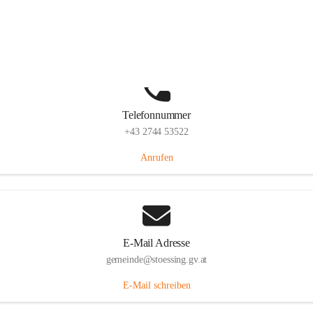
Stössing 7, 3073 Stössing, AUT
Auf Karte ansehen
Telefonnummer
+43 2744 53522
Anrufen
E-Mail Adresse
gemeinde@stoessing.gv.at
E-Mail schreiben