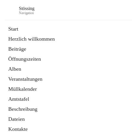
Stössing
Navigation
Start
Herzlich willkommen
öffnet
Erhebungsblatt Trinkwasser
Beiträge
in
Datei
neuem
Öffnungszeiten
Tab
öffnet
Kindergarten
in
Ordner
Alben
neuem
Tab
Veranstaltungen
Müllkalender
Amtstafel
Beschreibung
Dateien
Kontakte