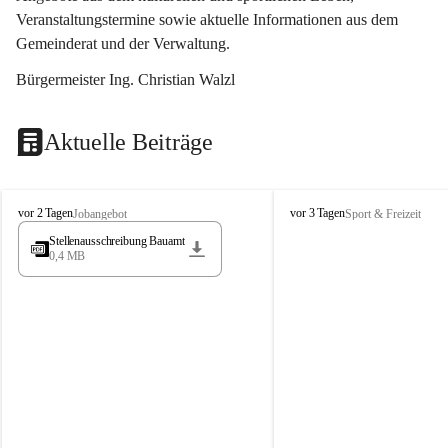
Veranstaltungstermine sowie aktuelle Informationen aus dem 
Gemeinderat und der Verwaltung. 
Bürgermeister Ing. Christian Walzl
Aktuelle Beiträge
S
S
vor 2 Tagen
vor 3 Tagen
Jobangebot
Sport & Freizeit
t
t
Stellenausschreibung Bauamt
ö
ö
0,4 MB
s
s
s
s
i
i
n
n
g
g