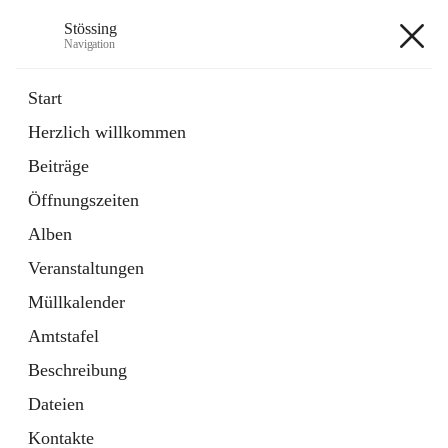
Stössing
Navigation
Stössing
Start
Herzlich willkommen
öffnet
Erhebungsblatt Trinkwasser
Beiträge
in
Datei
neuem
Öffnungszeiten
Tab
öffnet
Kindergarten
in
Ordner
Alben
neuem
Tab
Veranstaltungen
+9
Müllkalender
Amtstafel
Beschreibung
Dateien
Hauptadresse
Kontakte