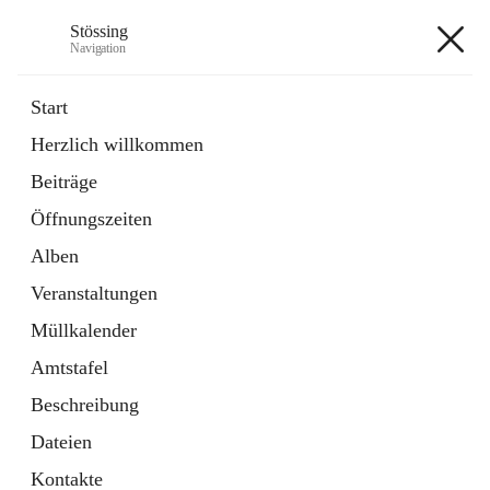
Stössing
Navigation
Stössing
Start
Herzlich willkommen
öffnet
Erhebungsblatt Trinkwasser
Beiträge
in
Datei
neuem
Öffnungszeiten
Tab
öffnet
Kindergarten
in
Ordner
Alben
neuem
Tab
Veranstaltungen
+9
Müllkalender
Amtstafel
Beschreibung
Dateien
Hauptadresse
Kontakte