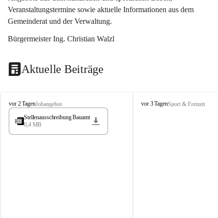
Veranstaltungstermine sowie aktuelle Informationen aus dem 
Gemeinderat und der Verwaltung. 
Bürgermeister Ing. Christian Walzl
Aktuelle Beiträge
S
S
vor 2 Tagen
vor 3 Tagen
Jobangebot
Sport & Freizeit
t
t
Stellenausschreibung Bauamt
ö
ö
0,4 MB
s
s
s
s
i
i
n
n
g
g