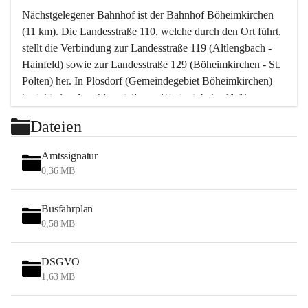
Nächstgelegener Bahnhof ist der Bahnhof Böheimkirchen 
(11 km). Die Landesstraße 110, welche durch den Ort führt, 
stellt die Verbindung zur Landesstraße 119 (Altlengbach - 
Hainfeld) sowie zur Landesstraße 129 (Böheimkirchen - St. 
Pölten) her. In Plosdorf (Gemeindegebiet Böheimkirchen) 
besteht eine Anschlussstelle zur Westautobahn (A 1).
Mit einem PKW ist St. Pölten in ca. 30 Minuten erreichbar, 
Dateien
Wien erreicht man in ca. 45 Minuten.
Stössing zählt noch zum Naherholungsraum Wien sowie 
Amtssignatur
zum Naherholungsraum St. Pölten. Viele Bauernhöfe hatten 
0,36 MB
„ihre Wiener“. Seit 1960 bauten viele Wiener 
Wochenendhäuser im Gemeindegebiet. Wegen des 
Busfahrplan
waldreichen Jagdgebietes haben viele Jagdpächter ihre 
0,58 MB
Jagdgäste.
DSGVO
Das Wandern ist aus touristischer Sicht die bedeutendste 
1,63 MB
Tätigkeit. Das hügelige Gebiet mit Wanderwegen durch 
Wiesen, Wälder und Obstkulturen lädt dazu ein. Gefördert 