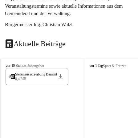
Veranstaltungstermine sowie aktuelle Informationen aus dem 
Gemeinderat und der Verwaltung. 
Bürgermeister Ing. Christian Walzl
Aktuelle Beiträge
S
S
vor 10 Stunden
vor 1 Tag
Jobangebot
Sport & Freizeit
t
t
Stellenausschreibung Bauamt
ö
ö
0,4 MB
s
s
s
s
i
i
n
n
g
g