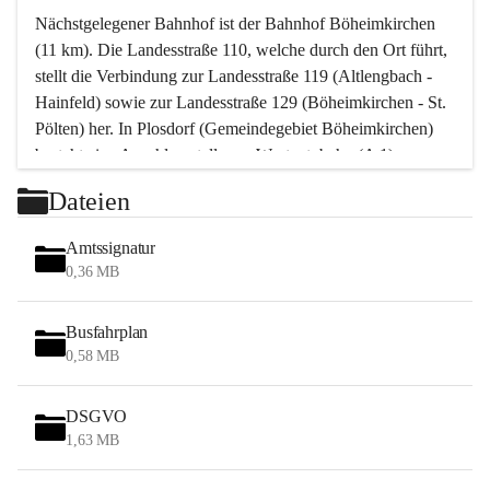
Nächstgelegener Bahnhof ist der Bahnhof Böheimkirchen 
(11 km). Die Landesstraße 110, welche durch den Ort führt, 
stellt die Verbindung zur Landesstraße 119 (Altlengbach - 
Hainfeld) sowie zur Landesstraße 129 (Böheimkirchen - St. 
Pölten) her. In Plosdorf (Gemeindegebiet Böheimkirchen) 
besteht eine Anschlussstelle zur Westautobahn (A 1).
Mit einem PKW ist St. Pölten in ca. 30 Minuten erreichbar, 
Dateien
Wien erreicht man in ca. 45 Minuten.
Stössing zählt noch zum Naherholungsraum Wien sowie 
Amtssignatur
zum Naherholungsraum St. Pölten. Viele Bauernhöfe hatten 
0,36 MB
„ihre Wiener“. Seit 1960 bauten viele Wiener 
Wochenendhäuser im Gemeindegebiet. Wegen des 
Busfahrplan
waldreichen Jagdgebietes haben viele Jagdpächter ihre 
0,58 MB
Jagdgäste.
DSGVO
Das Wandern ist aus touristischer Sicht die bedeutendste 
1,63 MB
Tätigkeit. Das hügelige Gebiet mit Wanderwegen durch 
Wiesen, Wälder und Obstkulturen lädt dazu ein. Gefördert 