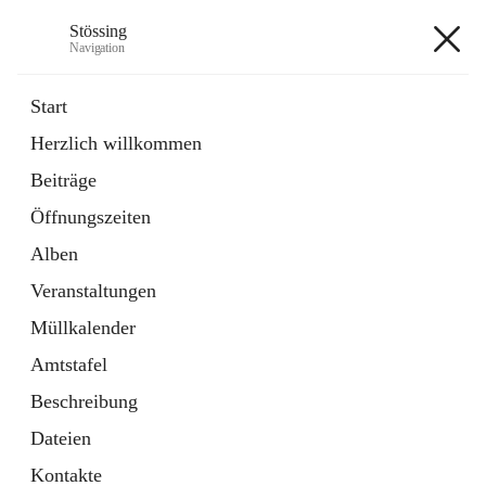
Stössing
Navigation
Stössing
Start
Herzlich willkommen
öffnet
Erhebungsblatt Trinkwasser
Beiträge
in
Datei
neuem
Öffnungszeiten
Tab
öffnet
Kindergarten
in
Ordner
Alben
neuem
Tab
Veranstaltungen
+9
Müllkalender
Amtstafel
Beschreibung
Dateien
Hauptadresse
Kontakte