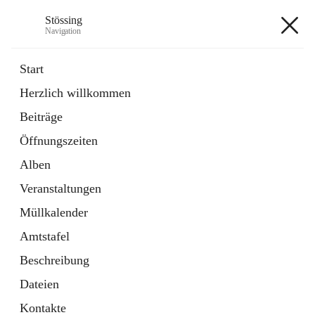
Stössing
Navigation
Stössing
Start
Herzlich willkommen
öffnet
Erhebungsblatt Trinkwasser
Beiträge
in
Datei
neuem
Öffnungszeiten
Tab
öffnet
Kindergarten
in
Ordner
Alben
neuem
Tab
Veranstaltungen
+9
Müllkalender
Amtstafel
Beschreibung
Dateien
Hauptadresse
Kontakte