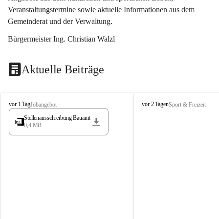
Veranstaltungstermine sowie aktuelle Informationen aus dem 
Gemeinderat und der Verwaltung. 
Bürgermeister Ing. Christian Walzl
Aktuelle Beiträge
S
S
vor 1 Tag
vor 2 Tagen
Jobangebot
Sport & Freizeit
t
t
Stellenausschreibung Bauamt
ö
ö
0,4 MB
s
s
s
s
i
i
n
n
g
g