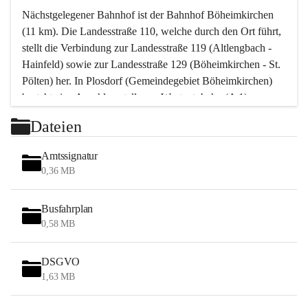
Nächstgelegener Bahnhof ist der Bahnhof Böheimkirchen 
(11 km). Die Landesstraße 110, welche durch den Ort führt, 
stellt die Verbindung zur Landesstraße 119 (Altlengbach - 
Hainfeld) sowie zur Landesstraße 129 (Böheimkirchen - St. 
Pölten) her. In Plosdorf (Gemeindegebiet Böheimkirchen) 
besteht eine Anschlussstelle zur Westautobahn (A 1).
Mit einem PKW ist St. Pölten in ca. 30 Minuten erreichbar, 
Dateien
Wien erreicht man in ca. 45 Minuten.
Stössing zählt noch zum Naherholungsraum Wien sowie 
Amtssignatur
zum Naherholungsraum St. Pölten. Viele Bauernhöfe hatten 
0,36 MB
„ihre Wiener“. Seit 1960 bauten viele Wiener 
Wochenendhäuser im Gemeindegebiet. Wegen des 
Busfahrplan
waldreichen Jagdgebietes haben viele Jagdpächter ihre 
0,58 MB
Jagdgäste.
DSGVO
Das Wandern ist aus touristischer Sicht die bedeutendste 
1,63 MB
Tätigkeit. Das hügelige Gebiet mit Wanderwegen durch 
Wiesen, Wälder und Obstkulturen lädt dazu ein. Gefördert 