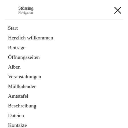
Stössing
Navigation
Stössing
Start
Herzlich willkommen
öffnet
Erhebungsblatt Trinkwasser
Beiträge
in
Datei
neuem
Öffnungszeiten
Tab
öffnet
Kindergarten
in
Ordner
Alben
neuem
Tab
Veranstaltungen
+9
Müllkalender
Amtstafel
Beschreibung
Dateien
Hauptadresse
Kontakte