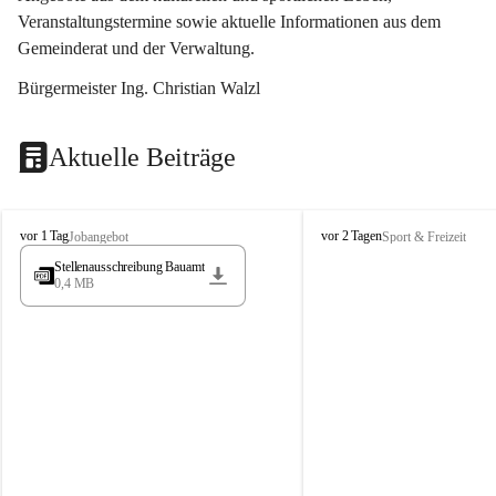
Veranstaltungstermine sowie aktuelle Informationen aus dem 
Gemeinderat und der Verwaltung. 
Bürgermeister Ing. Christian Walzl
Aktuelle Beiträge
S
S
vor 1 Tag
vor 2 Tagen
Jobangebot
Sport & Freizeit
t
t
Stellenausschreibung Bauamt
ö
ö
0,4 MB
s
s
s
s
i
i
n
n
g
g