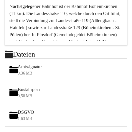
Nächstgelegener Bahnhof ist der Bahnhof Böheimkirchen 
(11 km). Die Landesstraße 110, welche durch den Ort führt, 
stellt die Verbindung zur Landesstraße 119 (Altlengbach - 
Hainfeld) sowie zur Landesstraße 129 (Böheimkirchen - St. 
Pölten) her. In Plosdorf (Gemeindegebiet Böheimkirchen) 
besteht eine Anschlussstelle zur Westautobahn (A 1).
Mit einem PKW ist St. Pölten in ca. 30 Minuten erreichbar, 
Dateien
Wien erreicht man in ca. 45 Minuten.
Stössing zählt noch zum Naherholungsraum Wien sowie 
Amtssignatur
zum Naherholungsraum St. Pölten. Viele Bauernhöfe hatten 
0,36 MB
„ihre Wiener“. Seit 1960 bauten viele Wiener 
Wochenendhäuser im Gemeindegebiet. Wegen des 
Busfahrplan
waldreichen Jagdgebietes haben viele Jagdpächter ihre 
0,58 MB
Jagdgäste.
DSGVO
Das Wandern ist aus touristischer Sicht die bedeutendste 
1,63 MB
Tätigkeit. Das hügelige Gebiet mit Wanderwegen durch 
Wiesen, Wälder und Obstkulturen lädt dazu ein. Gefördert 