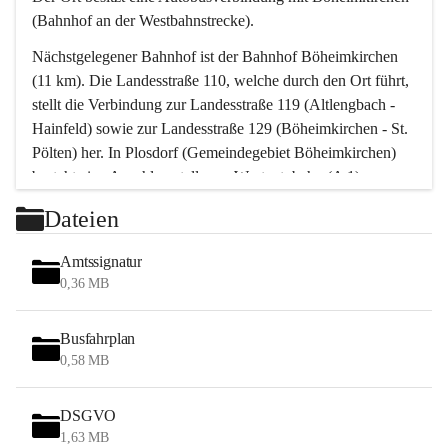
(Bahnhof an der Westbahnstrecke).
Nächstgelegener Bahnhof ist der Bahnhof Böheimkirchen 
(11 km). Die Landesstraße 110, welche durch den Ort führt, 
stellt die Verbindung zur Landesstraße 119 (Altlengbach - 
Hainfeld) sowie zur Landesstraße 129 (Böheimkirchen - St. 
Pölten) her. In Plosdorf (Gemeindegebiet Böheimkirchen) 
besteht eine Anschlussstelle zur Westautobahn (A 1).
Mit einem PKW ist St. Pölten in ca. 30 Minuten erreichbar, 
Dateien
Wien erreicht man in ca. 45 Minuten.
Stössing zählt noch zum Naherholungsraum Wien sowie 
Amtssignatur
zum Naherholungsraum St. Pölten. Viele Bauernhöfe hatten 
0,36 MB
„ihre Wiener“. Seit 1960 bauten viele Wiener 
Wochenendhäuser im Gemeindegebiet. Wegen des 
Busfahrplan
waldreichen Jagdgebietes haben viele Jagdpächter ihre 
0,58 MB
Jagdgäste.
DSGVO
Das Wandern ist aus touristischer Sicht die bedeutendste 
1,63 MB
Tätigkeit. Das hügelige Gebiet mit Wanderwegen durch 