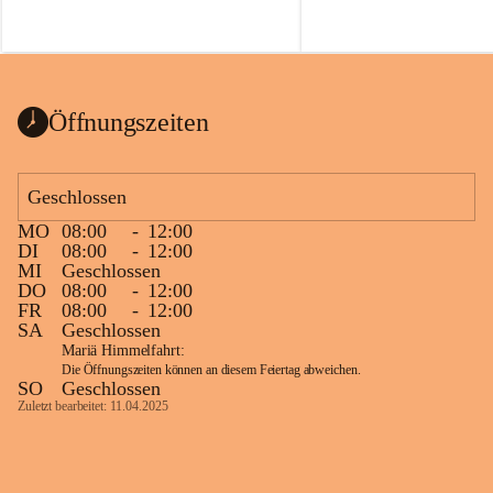
Voraussetzungen für einen erfolgreichen 
Start ins Jahr. Beim Heckentag 2026 
können ab 1. September wieder heimische 
Sträucher, Bäume und Heckenpakete aus 
regionalem Saatgut bestellt werden, die 
Öffnungszeiten
Vielfalt in Gärten bringen und zugleich 
wertvolle Lebensräume für Bestäuber 
schaffen.
Geschlossen
Wie wichtig Hecken sind zeigt das 
österreichweite Forschungsprojekt 
MO
08:00
-
12:00
DI
08:00
-
12:00
„Heckenleben“ des Vereins Regionale 
MI
Geschlossen
Gehölzvermehrung. Die Untersuchungen 
DO
08:00
-
12:00
machen deutlich, dass Bestäuber auf ein 
FR
08:00
-
12:00
möglichst durchgehendes 
SA
Geschlossen
Nahrungsangebot angewiesen sind. 
Mariä Himmelfahrt:
Heimische Hecken können 
Die Öffnungszeiten können an diesem Feiertag abweichen.
SO
Geschlossen
Versorgungslücken schließen, weil 
Zuletzt bearbeitet: 11.04.2025
unterschiedliche Gehölzarten zu 
verschiedenen Zeitpunkten blühen und 
sich im Jahresverlauf ergänzen.