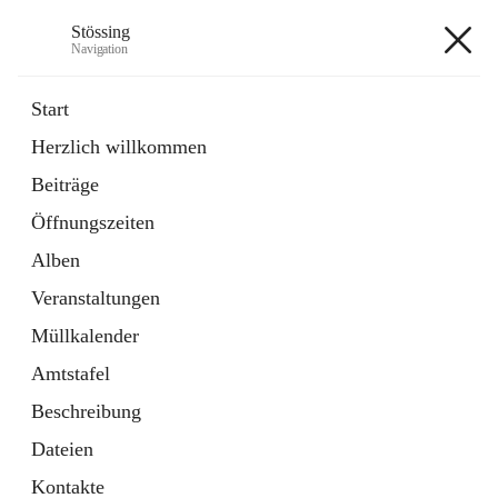
Stössing
Navigation
Stössing
Start
Herzlich willkommen
öffnet
Erhebungsblatt Trinkwasser
Beiträge
in
Datei
neuem
Öffnungszeiten
Tab
öffnet
Kindergarten
in
Ordner
Alben
neuem
Tab
Veranstaltungen
+9
Müllkalender
Amtstafel
Beschreibung
Dateien
Hauptadresse
Kontakte