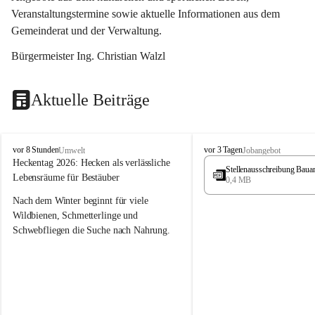
Veranstaltungstermine sowie aktuelle Informationen aus dem 
Gemeinderat und der Verwaltung. 
Bürgermeister Ing. Christian Walzl
Aktuelle Beiträge
S
S
vor 8 Stunden
vor 3 Tagen
Umwelt
Jobangebot
t
t
Heckentag 2026: Hecken als verlässliche 
Stellenausschreibung Baua
ö
ö
Lebensräume für Bestäuber
0,4 MB
s
s
s
s
Nach dem Winter beginnt für viele 
i
i
Wildbienen, Schmetterlinge und 
n
n
Schwebfliegen die Suche nach Nahrung. 
g
g
Gerade in dieser Zeit, wenn erst wenige 
Pflanzen blühen, sind heimische Hecken 
von besonderer Bedeutung. Mit ihren 
frühen Blüten liefern sie wertvollen Pollen 
und Nektar und schaffen damit wichtige 