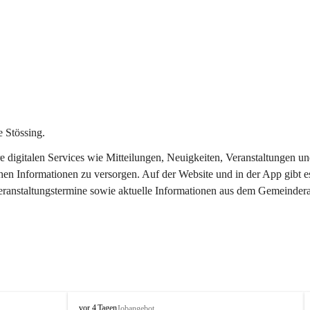
 Stössing.
ere digitalen Services wie Mitteilungen, Neuigkeiten, Veranstaltungen
chen Informationen zu versorgen. Auf der Website und in der App gibt 
Veranstaltungstermine sowie aktuelle Informationen aus dem Gemeindera
S
vor 4 Tagen
Jobangebot