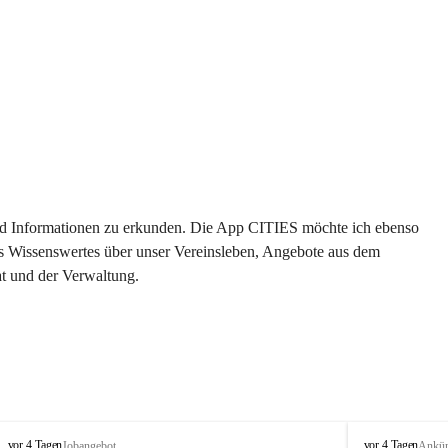
 und Informationen zu erkunden. Die App CITIES möchte ich ebenso 
es Wissenswertes über unser Vereinsleben, Angebote aus dem 
t und der Verwaltung. 
S
S
vor 4 Tagen
vor 4 Tagen
Jobangebot
Ankü