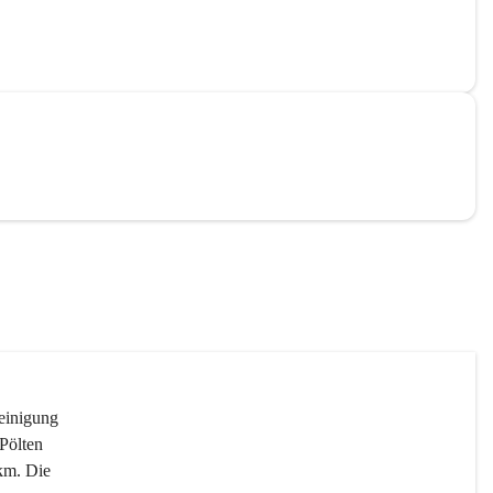
reinigung 
Pölten 
km. Die 