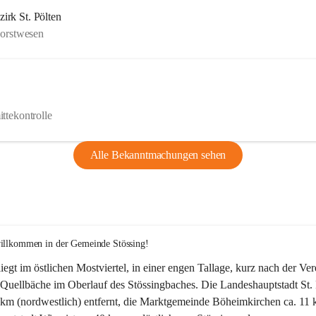
rk St. Pölten
Forstwesen
ttekontrolle
Alle Bekanntmachungen sehen
willkommen in der Gemeinde Stössing!
liegt im östlichen Mostviertel, in einer engen Tallage, kurz nach der Ve
Quellbäche im Oberlauf des Stössingbaches. Die Landeshauptstadt St. 
5 km (nordwestlich) entfernt, die Marktgemeinde Böheimkirchen ca. 11 