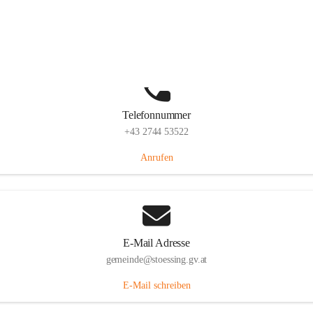
Stössing 7, 3073 Stössing, AUT
Auf Karte ansehen
Telefonnummer
+43 2744 53522
Anrufen
E-Mail Adresse
gemeinde@stoessing.gv.at
E-Mail schreiben