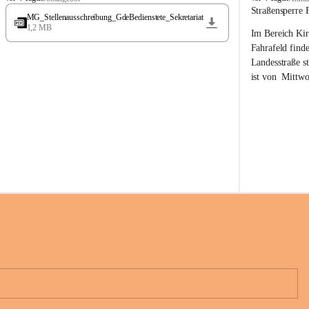
t
t
Straßensperre 
MG_Stellenausschreibung_GdeBedienstete_Sekretariat
ö
ö
1,2 MB
Im Bereich Kir
s
s
s
s
Fahrafeld finde
i
i
Landesstraße s
n
n
ist von  
Mittwo
g
g
22.08.2026 ges