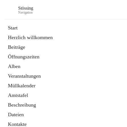
Stössing
Navigation
Start
Herzlich willkommen
öffnet
Erhebungsblatt Trinkwasser
Beiträge
in
Datei
neuem
Öffnungszeiten
Tab
öffnet
Kindergarten
in
Ordner
Alben
neuem
Tab
Veranstaltungen
Müllkalender
Amtstafel
Beschreibung
Dateien
Kontakte