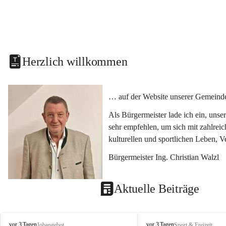
Herzlich willkommen
… auf der Website unserer Gemeinde
Als Bürgermeister lade ich ein, uns
sehr empfehlen, um sich mit zahlrei
kulturellen und sportlichen Leben, 
Bürgermeister Ing. Christian Walzl
Aktuelle Beiträge
S
S
vor 3 Tagen
vor 3 Tagen
Jobangebot
Sport & Freizeit