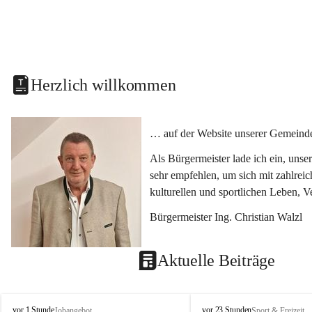
Herzlich willkommen
… auf der Website unserer Gemeinde
Als Bürgermeister lade ich ein, uns
sehr empfehlen, um sich mit zahlrei
kulturellen und sportlichen Leben, 
Bürgermeister Ing. Christian Walzl
Aktuelle Beiträge
S
S
vor 1 Stunde
vor 23 Stunden
Jobangebot
Sport & Freizeit