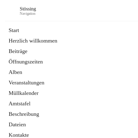
Stössing
Navigation
Start
Herzlich willkommen
öffnet
Erhebungsblatt Trinkwasser
Beiträge
in
Datei
neuem
Öffnungszeiten
Tab
öffnet
Kindergarten
in
Ordner
Alben
neuem
Tab
Veranstaltungen
Müllkalender
Amtstafel
Beschreibung
Dateien
Kontakte