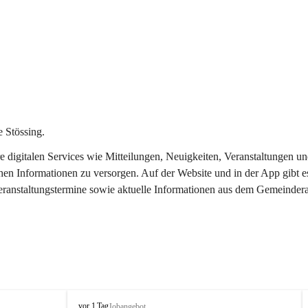
 Stössing.
ere digitalen Services wie Mitteilungen, Neuigkeiten, Veranstaltungen
chen Informationen zu versorgen. Auf der Website und in der App gibt 
Veranstaltungstermine sowie aktuelle Informationen aus dem Gemeindera
S
vor 1 Tag
Jobangebot