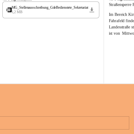
t
t
Straßensperre 
MG_Stellenausschreibung_GdeBedienstete_Sekretariat
ö
ö
1,2 MB
Im Bereich Kir
s
s
s
s
Fahrafeld finde
i
i
Landesstraße s
n
n
ist von  
Mittwo
g
g
22.08.2026 ges