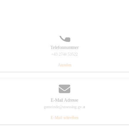
Stössing 7, 3073 Stössing, AUT
Auf Karte ansehen
Telefonnummer
+43 2744 53522
Anrufen
E-Mail Adresse
gemeinde@stoessing.gv.at
E-Mail schreiben