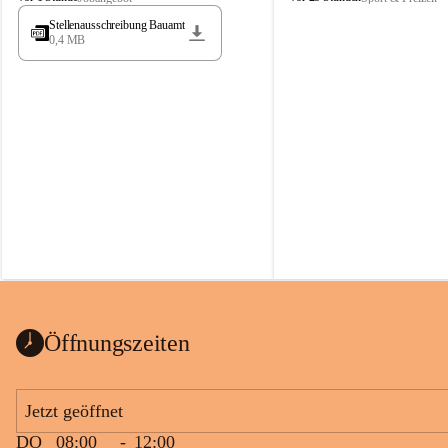
t
t
Stellenausschreibung Bauamt
ö
ö
0,4 MB
s
s
s
s
i
i
n
n
g
g
Öffnungszeiten
Jetzt geöffnet
DO
08:00
-
12:00