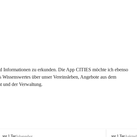
 und Informationen zu erkunden. Die App CITIES möchte ich ebenso 
es Wissenswertes über unser Vereinsleben, Angebote aus dem 
t und der Verwaltung. 
S
S
vor 1 Tag
vor 1 Tag
Jobangebot
Ankünd