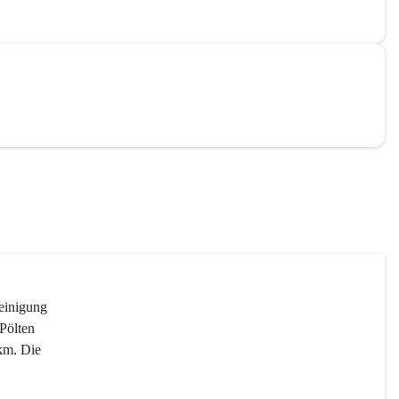
reinigung 
Pölten 
km. Die 