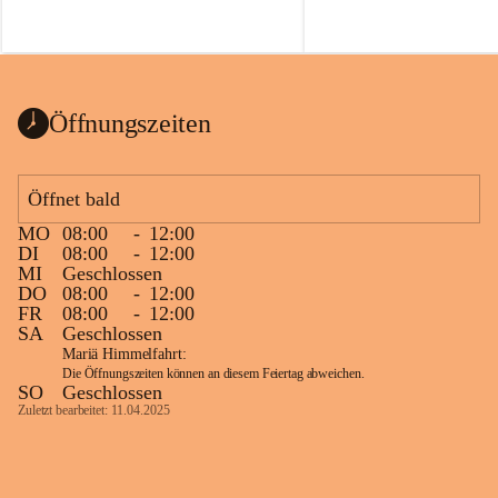
Voraussetzungen für einen erfolgreichen 
Start ins Jahr. Beim Heckentag 2026 
können ab 1. September wieder heimische 
Sträucher, Bäume und Heckenpakete aus 
regionalem Saatgut bestellt werden, die 
Öffnungszeiten
Vielfalt in Gärten bringen und zugleich 
wertvolle Lebensräume für Bestäuber 
schaffen.
Öffnet bald
Wie wichtig Hecken sind zeigt das 
österreichweite Forschungsprojekt 
MO
08:00
-
12:00
DI
08:00
-
12:00
„Heckenleben“ des Vereins Regionale 
MI
Geschlossen
Gehölzvermehrung. Die Untersuchungen 
DO
08:00
-
12:00
machen deutlich, dass Bestäuber auf ein 
FR
08:00
-
12:00
möglichst durchgehendes 
SA
Geschlossen
Nahrungsangebot angewiesen sind. 
Mariä Himmelfahrt:
Heimische Hecken können 
Die Öffnungszeiten können an diesem Feiertag abweichen.
SO
Geschlossen
Versorgungslücken schließen, weil 
Zuletzt bearbeitet: 11.04.2025
unterschiedliche Gehölzarten zu 
verschiedenen Zeitpunkten blühen und 
sich im Jahresverlauf ergänzen.