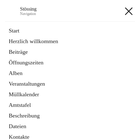
Stössing
Navigation
Stössing
Start
Herzlich willkommen
öffnet
Erhebungsblatt Trinkwasser
Beiträge
in
Datei
neuem
Öffnungszeiten
Tab
öffnet
Kindergarten
in
Ordner
Alben
neuem
Tab
Veranstaltungen
+9
Müllkalender
Amtstafel
Beschreibung
Dateien
Hauptadresse
Kontakte