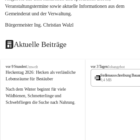
Veranstaltungstermine sowie aktuelle Informationen aus dem 
Gemeinderat und der Verwaltung. 
Bürgermeister Ing. Christian Walzl
Aktuelle Beiträge
S
S
vor 9 Stunden
vor 3 Tagen
Umwelt
Jobangebot
t
t
Heckentag 2026: Hecken als verlässliche 
Stellenausschreibung Baua
ö
ö
Lebensräume für Bestäuber
0,4 MB
s
s
s
s
Nach dem Winter beginnt für viele 
i
i
Wildbienen, Schmetterlinge und 
n
n
Schwebfliegen die Suche nach Nahrung. 
g
g
Gerade in dieser Zeit, wenn erst wenige 
Pflanzen blühen, sind heimische Hecken 
von besonderer Bedeutung. Mit ihren 
frühen Blüten liefern sie wertvollen Pollen 
und Nektar und schaffen damit wichtige 