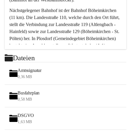
Nächstgelegener Bahnhof ist der Bahnhof Böheimkirchen 
(11 km). Die Landesstraße 110, welche durch den Ort führt, 
stellt die Verbindung zur Landesstraße 119 (Altlengbach - 
Hainfeld) sowie zur Landesstraße 129 (Böheimkirchen - St. 
Pölten) her. In Plosdorf (Gemeindegebiet Böheimkirchen) 
besteht eine Anschlussstelle zur Westautobahn (A 1).
Mit einem PKW ist St. Pölten in ca. 30 Minuten erreichbar, 
Dateien
Wien erreicht man in ca. 45 Minuten.
Stössing zählt noch zum Naherholungsraum Wien sowie 
Amtssignatur
zum Naherholungsraum St. Pölten. Viele Bauernhöfe hatten 
0,36 MB
„ihre Wiener“. Seit 1960 bauten viele Wiener 
Wochenendhäuser im Gemeindegebiet. Wegen des 
Busfahrplan
waldreichen Jagdgebietes haben viele Jagdpächter ihre 
0,58 MB
Jagdgäste.
DSGVO
Das Wandern ist aus touristischer Sicht die bedeutendste 
1,63 MB
Tätigkeit. Das hügelige Gebiet mit Wanderwegen durch 
Wiesen, Wälder und Obstkulturen lädt dazu ein. Gefördert 