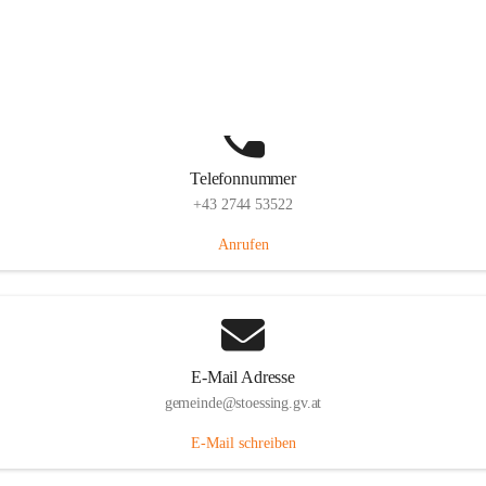
Stössing 7, 3073 Stössing, AUT
Auf Karte ansehen
Telefonnummer
+43 2744 53522
Anrufen
E-Mail Adresse
gemeinde@stoessing.gv.at
E-Mail schreiben