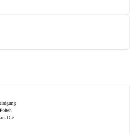
reinigung 
Pölten 
km. Die 