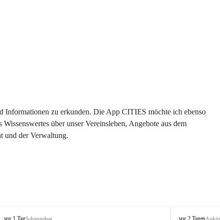
 und Informationen zu erkunden. Die App CITIES möchte ich ebenso 
es Wissenswertes über unser Vereinsleben, Angebote aus dem 
t und der Verwaltung. 
S
S
vor 1 Tag
vor 2 Tagen
Jobangebot
Ankü