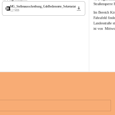
t
t
Straßensperre 
MG_Stellenausschreibung_GdeBedienstete_Sekretariat
ö
ö
1,2 MB
Im Bereich Kir
s
s
s
s
Fahrafeld finde
i
i
Landesstraße s
n
n
ist von  
Mittwo
g
g
22.08.2026 ges