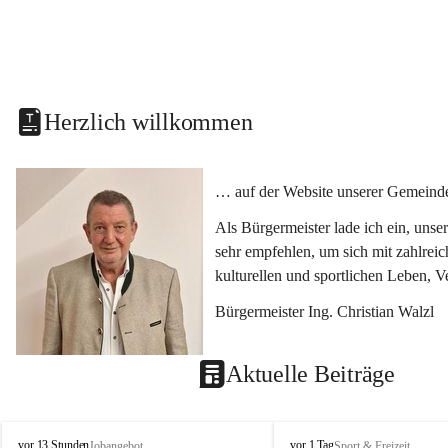
Herzlich willkommen
… auf der Website unserer Gemeinde
Als Bürgermeister lade ich ein, uns
sehr empfehlen, um sich mit zahlrei
kulturellen und sportlichen Leben, 
Bürgermeister Ing. Christian Walzl
Aktuelle Beiträge
S
S
vor 13 Stunden
vor 1 Tag
Jobangebot
Sport & Freizeit