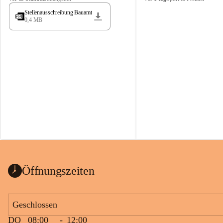
t
t
Stellenausschreibung Bauamt
ö
ö
0,4 MB
s
s
s
s
i
i
n
n
g
g
Öffnungszeiten
Geschlossen
DO
08:00
-
12:00