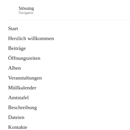
Stössing
Navigation
Start
Herzlich willkommen
öffnet
Erhebungsblatt Trinkwasser
Beiträge
in
Datei
neuem
Öffnungszeiten
Tab
öffnet
Kindergarten
in
Ordner
Alben
neuem
Tab
Veranstaltungen
Müllkalender
Amtstafel
Beschreibung
Dateien
Kontakte