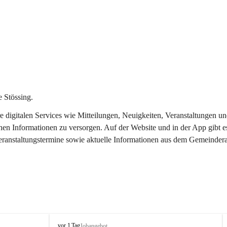
 Stössing.
ere digitalen Services wie Mitteilungen, Neuigkeiten, Veranstaltungen
chen Informationen zu versorgen. Auf der Website und in der App gibt 
Veranstaltungstermine sowie aktuelle Informationen aus dem Gemeindera
S
vor 1 Tag
Jobangebot