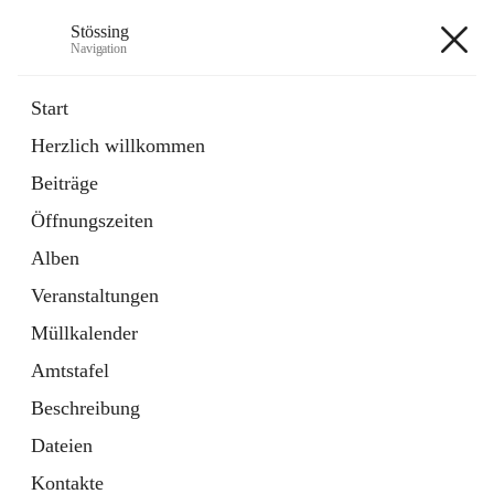
Stössing
Navigation
Stössing
Start
Herzlich willkommen
öffnet
Erhebungsblatt Trinkwasser
Beiträge
in
Datei
neuem
Öffnungszeiten
Tab
öffnet
Kindergarten
in
Ordner
Alben
neuem
Tab
Veranstaltungen
+9
Müllkalender
Amtstafel
Beschreibung
Dateien
Hauptadresse
Kontakte