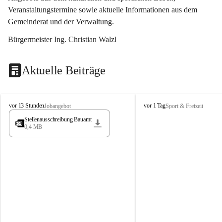
Veranstaltungstermine sowie aktuelle Informationen aus dem 
Gemeinderat und der Verwaltung. 
Bürgermeister Ing. Christian Walzl
Aktuelle Beiträge
S
S
vor 13 Stunden
vor 1 Tag
Jobangebot
Sport & Freizeit
t
t
Stellenausschreibung Bauamt
ö
ö
0,4 MB
s
s
s
s
i
i
n
n
g
g