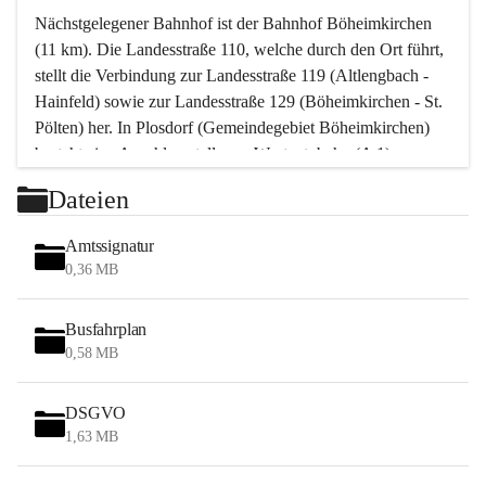
Nächstgelegener Bahnhof ist der Bahnhof Böheimkirchen 
(11 km). Die Landesstraße 110, welche durch den Ort führt, 
stellt die Verbindung zur Landesstraße 119 (Altlengbach - 
Hainfeld) sowie zur Landesstraße 129 (Böheimkirchen - St. 
Pölten) her. In Plosdorf (Gemeindegebiet Böheimkirchen) 
besteht eine Anschlussstelle zur Westautobahn (A 1).
Mit einem PKW ist St. Pölten in ca. 30 Minuten erreichbar, 
Dateien
Wien erreicht man in ca. 45 Minuten.
Stössing zählt noch zum Naherholungsraum Wien sowie 
Amtssignatur
zum Naherholungsraum St. Pölten. Viele Bauernhöfe hatten 
0,36 MB
„ihre Wiener“. Seit 1960 bauten viele Wiener 
Wochenendhäuser im Gemeindegebiet. Wegen des 
Busfahrplan
waldreichen Jagdgebietes haben viele Jagdpächter ihre 
0,58 MB
Jagdgäste.
DSGVO
Das Wandern ist aus touristischer Sicht die bedeutendste 
1,63 MB
Tätigkeit. Das hügelige Gebiet mit Wanderwegen durch 
Wiesen, Wälder und Obstkulturen lädt dazu ein. Gefördert 