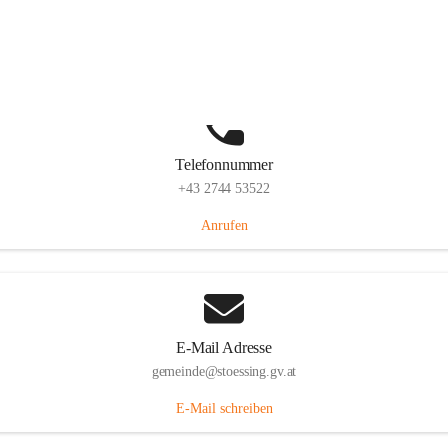
Stössing 7, 3073 Stössing, AUT
Auf Karte ansehen
Telefonnummer
+43 2744 53522
Anrufen
E-Mail Adresse
gemeinde@stoessing.gv.at
E-Mail schreiben