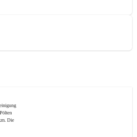
reinigung 
Pölten 
km. Die 