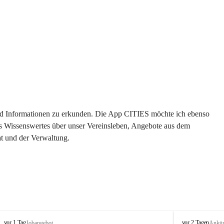
 und Informationen zu erkunden. Die App CITIES möchte ich ebenso 
es Wissenswertes über unser Vereinsleben, Angebote aus dem 
t und der Verwaltung. 
S
S
vor 1 Tag
vor 2 Tagen
Jobangebot
Ankü