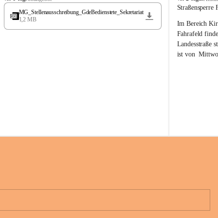
t
t
Straßensperre 
MG_Stellenausschreibung_GdeBedienstete_Sekretariat
ö
ö
1,2 MB
Im Bereich Kir
s
s
s
s
Fahrafeld finde
i
i
Landesstraße s
n
n
ist von  
Mittwo
g
g
22.08.2026 ges