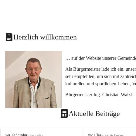
Herzlich willkommen
… auf der Website unserer Gemeinde
Als Bürgermeister lade ich ein, uns
sehr empfehlen, um sich mit zahlrei
kulturellen und sportlichen Leben, 
Bürgermeister Ing. Christian Walzl
Aktuelle Beiträge
S
S
vor 19 Stunden
vor 1 Tag
Jobangebot
Sport & Freizeit