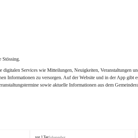
 Stössing.
ere digitalen Services wie Mitteilungen, Neuigkeiten, Veranstaltungen
chen Informationen zu versorgen. Auf der Website und in der App gibt 
Veranstaltungstermine sowie aktuelle Informationen aus dem Gemeindera
S
vor 1 Tag
Jobangebot