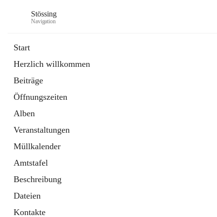
Stössing
Navigation
Start
Herzlich willkommen
öffnet
Erhebungsblatt Trinkwasser
Beiträge
in
Datei
neuem
Öffnungszeiten
Tab
öffnet
Kindergarten
in
Ordner
Alben
neuem
Tab
Veranstaltungen
Müllkalender
Amtstafel
Beschreibung
Dateien
Kontakte