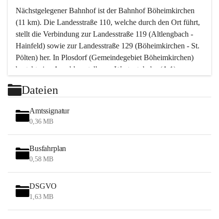
Nächstgelegener Bahnhof ist der Bahnhof Böheimkirchen 
(11 km). Die Landesstraße 110, welche durch den Ort führt, 
stellt die Verbindung zur Landesstraße 119 (Altlengbach - 
Hainfeld) sowie zur Landesstraße 129 (Böheimkirchen - St. 
Pölten) her. In Plosdorf (Gemeindegebiet Böheimkirchen) 
besteht eine Anschlussstelle zur Westautobahn (A 1).
Mit einem PKW ist St. Pölten in ca. 30 Minuten erreichbar, 
Dateien
Wien erreicht man in ca. 45 Minuten.
Stössing zählt noch zum Naherholungsraum Wien sowie 
Amtssignatur
zum Naherholungsraum St. Pölten. Viele Bauernhöfe hatten 
0,36 MB
„ihre Wiener“. Seit 1960 bauten viele Wiener 
Wochenendhäuser im Gemeindegebiet. Wegen des 
Busfahrplan
waldreichen Jagdgebietes haben viele Jagdpächter ihre 
0,58 MB
Jagdgäste.
DSGVO
Das Wandern ist aus touristischer Sicht die bedeutendste 
1,63 MB
Tätigkeit. Das hügelige Gebiet mit Wanderwegen durch 
Wiesen, Wälder und Obstkulturen lädt dazu ein. Gefördert 