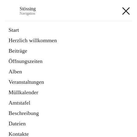
Stössing
Navigation
Stössing
Start
Herzlich willkommen
öffnet
Erhebungsblatt Trinkwasser
Beiträge
in
Datei
neuem
Öffnungszeiten
Tab
öffnet
Kindergarten
in
Ordner
Alben
neuem
Tab
Veranstaltungen
+9
Müllkalender
Amtstafel
Beschreibung
Dateien
Hauptadresse
Kontakte