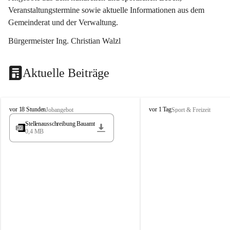
Veranstaltungstermine sowie aktuelle Informationen aus dem 
Gemeinderat und der Verwaltung. 
Bürgermeister Ing. Christian Walzl
Aktuelle Beiträge
S
S
vor 18 Stunden
vor 1 Tag
Jobangebot
Sport & Freizeit
t
t
Stellenausschreibung Bauamt
ö
ö
0,4 MB
s
s
s
s
i
i
n
n
g
g