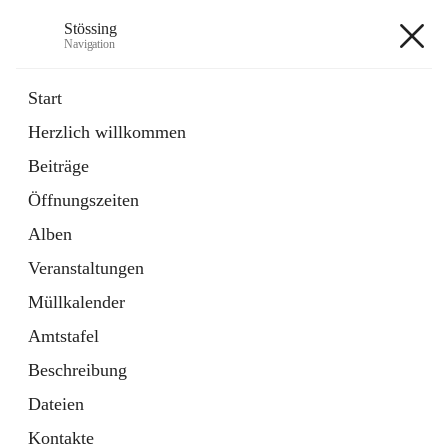
Stössing
Navigation
Stössing
Start
Herzlich willkommen
öffnet
Erhebungsblatt Trinkwasser
Beiträge
in
Datei
neuem
Öffnungszeiten
Tab
öffnet
Kindergarten
in
Ordner
Alben
neuem
Tab
Veranstaltungen
+9
Müllkalender
Amtstafel
Beschreibung
Dateien
Hauptadresse
Kontakte