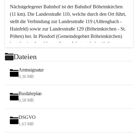
Nächstgelegener Bahnhof ist der Bahnhof Böheimkirchen 
(11 km). Die Landesstraße 110, welche durch den Ort führt, 
stellt die Verbindung zur Landesstraße 119 (Altlengbach - 
Hainfeld) sowie zur Landesstraße 129 (Böheimkirchen - St. 
Pölten) her. In Plosdorf (Gemeindegebiet Böheimkirchen) 
besteht eine Anschlussstelle zur Westautobahn (A 1).
Mit einem PKW ist St. Pölten in ca. 30 Minuten erreichbar, 
Dateien
Wien erreicht man in ca. 45 Minuten.
Stössing zählt noch zum Naherholungsraum Wien sowie 
Amtssignatur
zum Naherholungsraum St. Pölten. Viele Bauernhöfe hatten 
0,36 MB
„ihre Wiener“. Seit 1960 bauten viele Wiener 
Wochenendhäuser im Gemeindegebiet. Wegen des 
Busfahrplan
waldreichen Jagdgebietes haben viele Jagdpächter ihre 
0,58 MB
Jagdgäste.
DSGVO
Das Wandern ist aus touristischer Sicht die bedeutendste 
1,63 MB
Tätigkeit. Das hügelige Gebiet mit Wanderwegen durch 
Wiesen, Wälder und Obstkulturen lädt dazu ein. Gefördert 