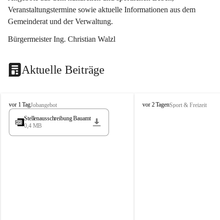
Veranstaltungstermine sowie aktuelle Informationen aus dem 
Gemeinderat und der Verwaltung. 
Bürgermeister Ing. Christian Walzl
Aktuelle Beiträge
S
S
vor 1 Tag
vor 2 Tagen
Jobangebot
Sport & Freizeit
t
t
Stellenausschreibung Bauamt
ö
ö
0,4 MB
s
s
s
s
i
i
n
n
g
g