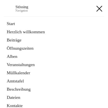
Stössing
Navigation
Stössing
Start
Herzlich willkommen
öffnet
Erhebungsblatt Trinkwasser
Beiträge
in
Datei
neuem
Öffnungszeiten
Tab
öffnet
Kindergarten
in
Ordner
Alben
neuem
Tab
Veranstaltungen
+9
Müllkalender
Amtstafel
Beschreibung
Dateien
Hauptadresse
Kontakte