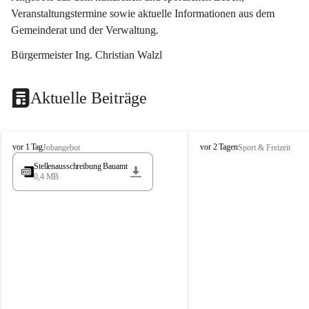
Veranstaltungstermine sowie aktuelle Informationen aus dem 
Gemeinderat und der Verwaltung. 
Bürgermeister Ing. Christian Walzl
Aktuelle Beiträge
S
S
vor 1 Tag
vor 2 Tagen
Jobangebot
Sport & Freizeit
t
t
Stellenausschreibung Bauamt
ö
ö
0,4 MB
s
s
s
s
i
i
n
n
g
g