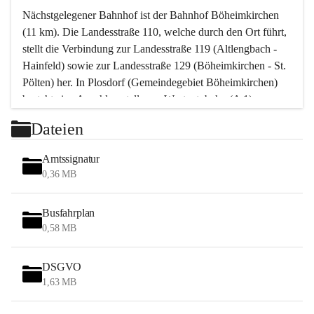
Nächstgelegener Bahnhof ist der Bahnhof Böheimkirchen 
(11 km). Die Landesstraße 110, welche durch den Ort führt, 
stellt die Verbindung zur Landesstraße 119 (Altlengbach - 
Hainfeld) sowie zur Landesstraße 129 (Böheimkirchen - St. 
Pölten) her. In Plosdorf (Gemeindegebiet Böheimkirchen) 
besteht eine Anschlussstelle zur Westautobahn (A 1).
Mit einem PKW ist St. Pölten in ca. 30 Minuten erreichbar, 
Dateien
Wien erreicht man in ca. 45 Minuten.
Stössing zählt noch zum Naherholungsraum Wien sowie 
Amtssignatur
zum Naherholungsraum St. Pölten. Viele Bauernhöfe hatten 
0,36 MB
„ihre Wiener“. Seit 1960 bauten viele Wiener 
Wochenendhäuser im Gemeindegebiet. Wegen des 
Busfahrplan
waldreichen Jagdgebietes haben viele Jagdpächter ihre 
0,58 MB
Jagdgäste.
DSGVO
Das Wandern ist aus touristischer Sicht die bedeutendste 
1,63 MB
Tätigkeit. Das hügelige Gebiet mit Wanderwegen durch 
Wiesen, Wälder und Obstkulturen lädt dazu ein. Gefördert 