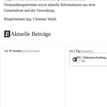
Veranstaltungstermine sowie aktuelle Informationen aus dem 
Gemeinderat und der Verwaltung. 
Bürgermeister Ing. Christian Walzl
Aktuelle Beiträge
S
S
vor 19 Stunden
vor 1 Tag
Sport & Freizeit
Jobangebot
t
t
MG_Stellenausschreibung
ö
ö
1,7 MB
s
s
s
s
i
i
n
n
g
g