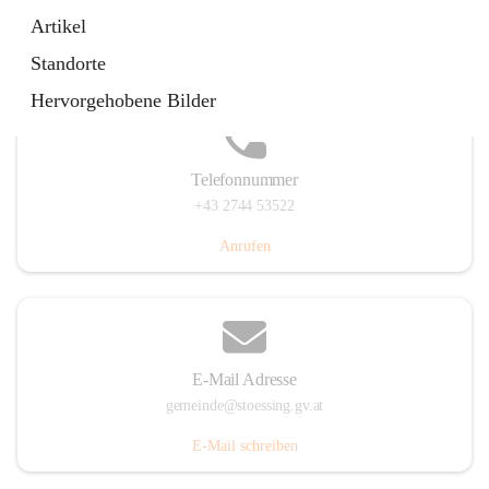
Stössing 7, 3073 Stössing, AUT
Artikel
Auf Karte ansehen
Standorte
Hervorgehobene Bilder
Telefonnummer
+43 2744 53522
Anrufen
E-Mail Adresse
gemeinde@stoessing.gv.at
E-Mail schreiben