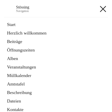
Stössing
Navigation
Stössing
Start
Herzlich willkommen
öffnet
Erhebungsblatt Trinkwasser
Beiträge
in
Datei
neuem
Öffnungszeiten
Tab
öffnet
Kindergarten
in
Ordner
Alben
neuem
Tab
Veranstaltungen
+9
Müllkalender
Amtstafel
Beschreibung
Dateien
Hauptadresse
Kontakte