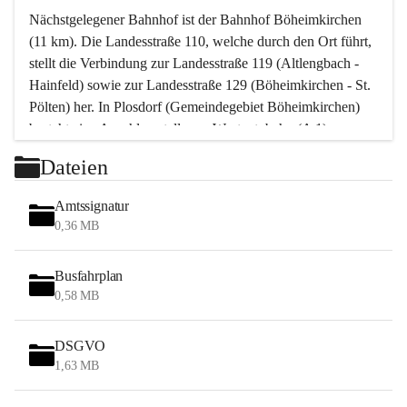
Nächstgelegener Bahnhof ist der Bahnhof Böheimkirchen 
(11 km). Die Landesstraße 110, welche durch den Ort führt, 
stellt die Verbindung zur Landesstraße 119 (Altlengbach - 
Hainfeld) sowie zur Landesstraße 129 (Böheimkirchen - St. 
Pölten) her. In Plosdorf (Gemeindegebiet Böheimkirchen) 
besteht eine Anschlussstelle zur Westautobahn (A 1).
Mit einem PKW ist St. Pölten in ca. 30 Minuten erreichbar, 
Dateien
Wien erreicht man in ca. 45 Minuten.
Stössing zählt noch zum Naherholungsraum Wien sowie 
Amtssignatur
zum Naherholungsraum St. Pölten. Viele Bauernhöfe hatten 
0,36 MB
„ihre Wiener“. Seit 1960 bauten viele Wiener 
Wochenendhäuser im Gemeindegebiet. Wegen des 
Busfahrplan
waldreichen Jagdgebietes haben viele Jagdpächter ihre 
0,58 MB
Jagdgäste.
DSGVO
Das Wandern ist aus touristischer Sicht die bedeutendste 
1,63 MB
Tätigkeit. Das hügelige Gebiet mit Wanderwegen durch 
Wiesen, Wälder und Obstkulturen lädt dazu ein. Gefördert 