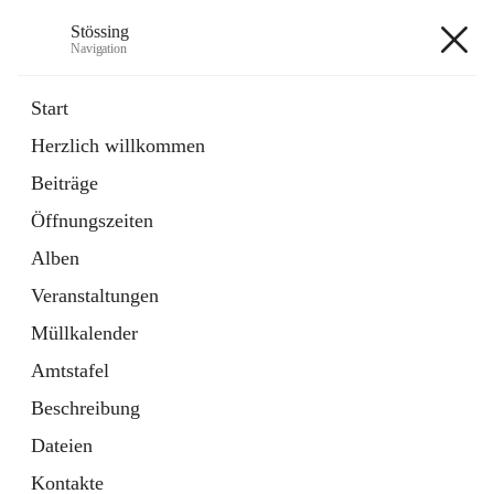
Stössing
Navigation
Stössing
Start
Herzlich willkommen
öffnet
Erhebungsblatt Trinkwasser
Beiträge
in
Datei
neuem
Öffnungszeiten
Tab
öffnet
Kindergarten
in
Ordner
Alben
neuem
Tab
Veranstaltungen
+9
Müllkalender
Amtstafel
Beschreibung
Dateien
Hauptadresse
Kontakte