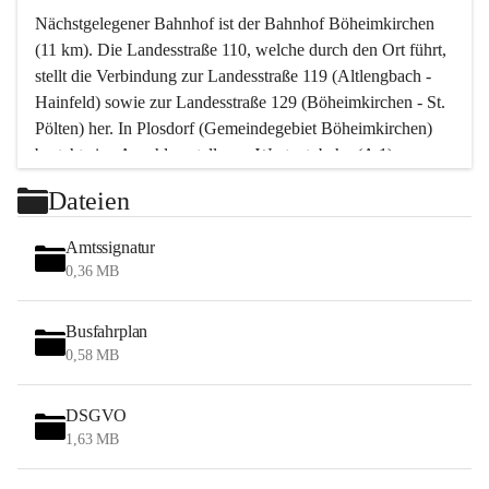
Nächstgelegener Bahnhof ist der Bahnhof Böheimkirchen 
(11 km). Die Landesstraße 110, welche durch den Ort führt, 
stellt die Verbindung zur Landesstraße 119 (Altlengbach - 
Hainfeld) sowie zur Landesstraße 129 (Böheimkirchen - St. 
Pölten) her. In Plosdorf (Gemeindegebiet Böheimkirchen) 
besteht eine Anschlussstelle zur Westautobahn (A 1).
Mit einem PKW ist St. Pölten in ca. 30 Minuten erreichbar, 
Dateien
Wien erreicht man in ca. 45 Minuten.
Stössing zählt noch zum Naherholungsraum Wien sowie 
Amtssignatur
zum Naherholungsraum St. Pölten. Viele Bauernhöfe hatten 
0,36 MB
„ihre Wiener“. Seit 1960 bauten viele Wiener 
Wochenendhäuser im Gemeindegebiet. Wegen des 
Busfahrplan
waldreichen Jagdgebietes haben viele Jagdpächter ihre 
0,58 MB
Jagdgäste.
DSGVO
Das Wandern ist aus touristischer Sicht die bedeutendste 
1,63 MB
Tätigkeit. Das hügelige Gebiet mit Wanderwegen durch 
Wiesen, Wälder und Obstkulturen lädt dazu ein. Gefördert 