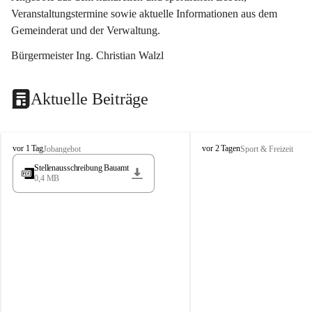
Veranstaltungstermine sowie aktuelle Informationen aus dem 
Gemeinderat und der Verwaltung. 
Bürgermeister Ing. Christian Walzl
Aktuelle Beiträge
S
S
vor 1 Tag
vor 2 Tagen
Jobangebot
Sport & Freizeit
t
t
Stellenausschreibung Bauamt
ö
ö
0,4 MB
s
s
s
s
i
i
n
n
g
g