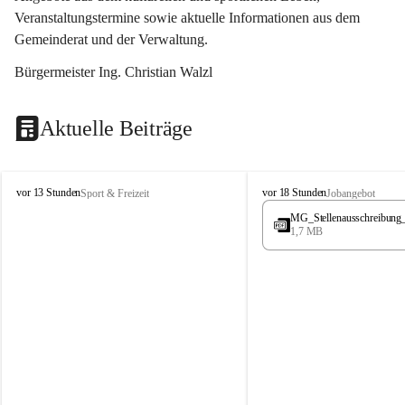
Veranstaltungstermine sowie aktuelle Informationen aus dem 
Gemeinderat und der Verwaltung. 
Bürgermeister Ing. Christian Walzl
Aktuelle Beiträge
S
S
vor 13 Stunden
vor 18 Stunden
Sport & Freizeit
Jobangebot
t
t
MG_Stellenausschreibung
ö
ö
1,7 MB
s
s
s
s
i
i
n
n
g
g