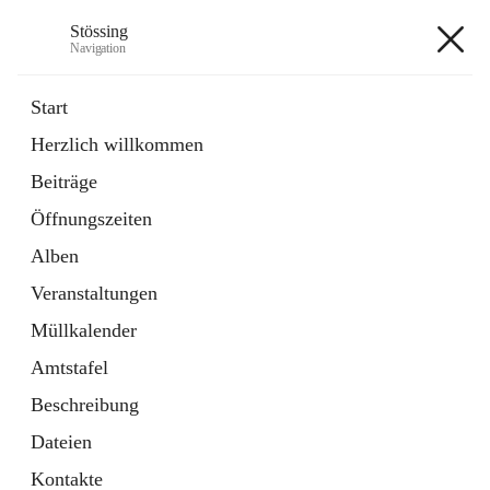
Stössing
Navigation
Stössing
Start
Herzlich willkommen
öffnet
Erhebungsblatt Trinkwasser
Beiträge
in
Datei
neuem
Öffnungszeiten
Tab
öffnet
Kindergarten
in
Ordner
Alben
neuem
Tab
Veranstaltungen
+9
Müllkalender
Amtstafel
Beschreibung
Dateien
Hauptadresse
Kontakte