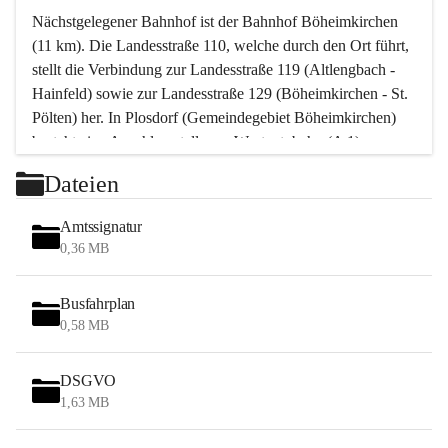
Nächstgelegener Bahnhof ist der Bahnhof Böheimkirchen 
(11 km). Die Landesstraße 110, welche durch den Ort führt, 
stellt die Verbindung zur Landesstraße 119 (Altlengbach - 
Hainfeld) sowie zur Landesstraße 129 (Böheimkirchen - St. 
Pölten) her. In Plosdorf (Gemeindegebiet Böheimkirchen) 
besteht eine Anschlussstelle zur Westautobahn (A 1).
Mit einem PKW ist St. Pölten in ca. 30 Minuten erreichbar, 
Dateien
Wien erreicht man in ca. 45 Minuten.
Stössing zählt noch zum Naherholungsraum Wien sowie 
Amtssignatur
zum Naherholungsraum St. Pölten. Viele Bauernhöfe hatten 
0,36 MB
„ihre Wiener“. Seit 1960 bauten viele Wiener 
Wochenendhäuser im Gemeindegebiet. Wegen des 
Busfahrplan
waldreichen Jagdgebietes haben viele Jagdpächter ihre 
0,58 MB
Jagdgäste.
DSGVO
Das Wandern ist aus touristischer Sicht die bedeutendste 
1,63 MB
Tätigkeit. Das hügelige Gebiet mit Wanderwegen durch 
Wiesen, Wälder und Obstkulturen lädt dazu ein. Gefördert 