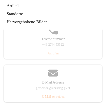
Stössing 7, 3073 Stössing, AUT
Artikel
Auf Karte ansehen
Standorte
Hervorgehobene Bilder
Telefonnummer
+43 2744 53522
Anrufen
E-Mail Adresse
gemeinde@stoessing.gv.at
E-Mail schreiben