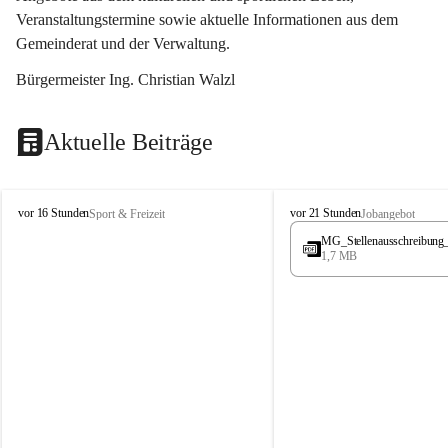
Veranstaltungstermine sowie aktuelle Informationen aus dem 
Gemeinderat und der Verwaltung. 
Bürgermeister Ing. Christian Walzl
Aktuelle Beiträge
S
S
vor 16 Stunden
vor 21 Stunden
Sport & Freizeit
Jobangebot
t
t
MG_Stellenausschreibung
ö
ö
1,7 MB
s
s
s
s
i
i
n
n
g
g