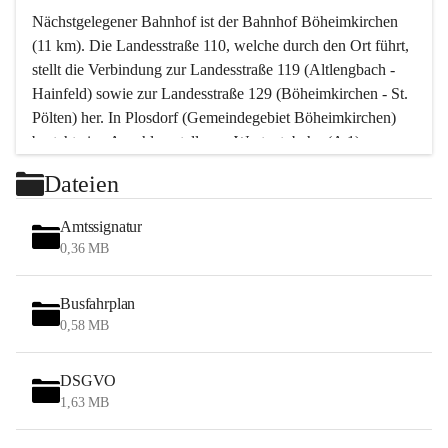
Nächstgelegener Bahnhof ist der Bahnhof Böheimkirchen 
(11 km). Die Landesstraße 110, welche durch den Ort führt, 
stellt die Verbindung zur Landesstraße 119 (Altlengbach - 
Hainfeld) sowie zur Landesstraße 129 (Böheimkirchen - St. 
Pölten) her. In Plosdorf (Gemeindegebiet Böheimkirchen) 
besteht eine Anschlussstelle zur Westautobahn (A 1).
Mit einem PKW ist St. Pölten in ca. 30 Minuten erreichbar, 
Dateien
Wien erreicht man in ca. 45 Minuten.
Stössing zählt noch zum Naherholungsraum Wien sowie 
Amtssignatur
zum Naherholungsraum St. Pölten. Viele Bauernhöfe hatten 
0,36 MB
„ihre Wiener“. Seit 1960 bauten viele Wiener 
Wochenendhäuser im Gemeindegebiet. Wegen des 
Busfahrplan
waldreichen Jagdgebietes haben viele Jagdpächter ihre 
0,58 MB
Jagdgäste.
DSGVO
Das Wandern ist aus touristischer Sicht die bedeutendste 
1,63 MB
Tätigkeit. Das hügelige Gebiet mit Wanderwegen durch 
Wiesen, Wälder und Obstkulturen lädt dazu ein. Gefördert 