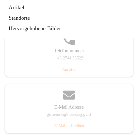
Stössing 7, 3073 Stössing, AUT
Artikel
Auf Karte ansehen
Standorte
Hervorgehobene Bilder
Telefonnummer
+43 2744 53522
Anrufen
E-Mail Adresse
gemeinde@stoessing.gv.at
E-Mail schreiben