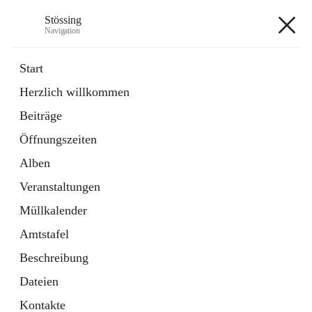
Stössing
Navigation
Stössing
Start
Herzlich willkommen
öffnet
Erhebungsblatt Trinkwasser
Beiträge
in
Datei
neuem
Öffnungszeiten
Tab
öffnet
Kindergarten
in
Ordner
Alben
neuem
Tab
Veranstaltungen
+9
Müllkalender
Amtstafel
Beschreibung
Dateien
Hauptadresse
Kontakte