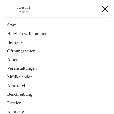
Stössing
Navigation
Stössing
Start
Herzlich willkommen
öffnet
Erhebungsblatt Trinkwasser
Beiträge
in
Datei
neuem
Öffnungszeiten
Tab
öffnet
Kindergarten
in
Ordner
Alben
neuem
Tab
Veranstaltungen
+9
Müllkalender
Amtstafel
Beschreibung
Dateien
Hauptadresse
Kontakte