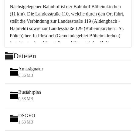
Nächstgelegener Bahnhof ist der Bahnhof Böheimkirchen 
(11 km). Die Landesstraße 110, welche durch den Ort führt, 
stellt die Verbindung zur Landesstraße 119 (Altlengbach - 
Hainfeld) sowie zur Landesstraße 129 (Böheimkirchen - St. 
Pölten) her. In Plosdorf (Gemeindegebiet Böheimkirchen) 
besteht eine Anschlussstelle zur Westautobahn (A 1).
Mit einem PKW ist St. Pölten in ca. 30 Minuten erreichbar, 
Dateien
Wien erreicht man in ca. 45 Minuten.
Stössing zählt noch zum Naherholungsraum Wien sowie 
Amtssignatur
zum Naherholungsraum St. Pölten. Viele Bauernhöfe hatten 
0,36 MB
„ihre Wiener“. Seit 1960 bauten viele Wiener 
Wochenendhäuser im Gemeindegebiet. Wegen des 
Busfahrplan
waldreichen Jagdgebietes haben viele Jagdpächter ihre 
0,58 MB
Jagdgäste.
DSGVO
Das Wandern ist aus touristischer Sicht die bedeutendste 
1,63 MB
Tätigkeit. Das hügelige Gebiet mit Wanderwegen durch 
Wiesen, Wälder und Obstkulturen lädt dazu ein. Gefördert 