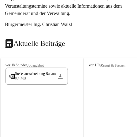
Veranstaltungstermine sowie aktuelle Informationen aus dem 
Gemeinderat und der Verwaltung. 
Bürgermeister Ing. Christian Walzl
Aktuelle Beiträge
S
S
vor 18 Stunden
vor 1 Tag
Jobangebot
Sport & Freizeit
t
t
Stellenausschreibung Bauamt
ö
ö
0,4 MB
s
s
s
s
i
i
n
n
g
g