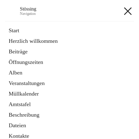
Stössing
Navigation
Stössing
Start
Herzlich willkommen
öffnet
Erhebungsblatt Trinkwasser
Beiträge
in
Datei
neuem
Öffnungszeiten
Tab
öffnet
Kindergarten
in
Ordner
Alben
neuem
Tab
Veranstaltungen
+9
Müllkalender
Amtstafel
Beschreibung
Dateien
Hauptadresse
Kontakte