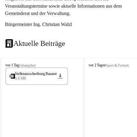
Veranstaltungstermine sowie aktuelle Informationen aus dem 
Gemeinderat und der Verwaltung. 
Bürgermeister Ing. Christian Walzl
Aktuelle Beiträge
S
S
vor 1 Tag
vor 2 Tagen
Jobangebot
Sport & Freizeit
t
t
Stellenausschreibung Bauamt
ö
ö
0,4 MB
s
s
s
s
i
i
n
n
g
g