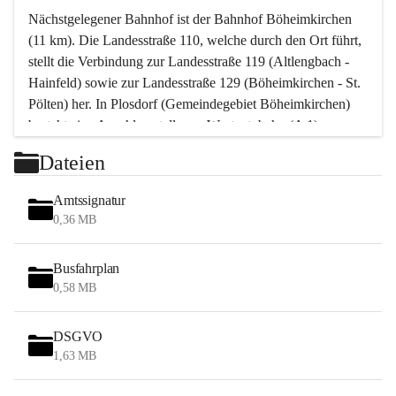
Nächstgelegener Bahnhof ist der Bahnhof Böheimkirchen 
(11 km). Die Landesstraße 110, welche durch den Ort führt, 
stellt die Verbindung zur Landesstraße 119 (Altlengbach - 
Hainfeld) sowie zur Landesstraße 129 (Böheimkirchen - St. 
Pölten) her. In Plosdorf (Gemeindegebiet Böheimkirchen) 
besteht eine Anschlussstelle zur Westautobahn (A 1).
Mit einem PKW ist St. Pölten in ca. 30 Minuten erreichbar, 
Dateien
Wien erreicht man in ca. 45 Minuten.
Stössing zählt noch zum Naherholungsraum Wien sowie 
Amtssignatur
zum Naherholungsraum St. Pölten. Viele Bauernhöfe hatten 
0,36 MB
„ihre Wiener“. Seit 1960 bauten viele Wiener 
Wochenendhäuser im Gemeindegebiet. Wegen des 
Busfahrplan
waldreichen Jagdgebietes haben viele Jagdpächter ihre 
0,58 MB
Jagdgäste.
DSGVO
Das Wandern ist aus touristischer Sicht die bedeutendste 
1,63 MB
Tätigkeit. Das hügelige Gebiet mit Wanderwegen durch 
Wiesen, Wälder und Obstkulturen lädt dazu ein. Gefördert 