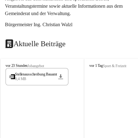
Veranstaltungstermine sowie aktuelle Informationen aus dem 
Gemeinderat und der Verwaltung. 
Bürgermeister Ing. Christian Walzl
Aktuelle Beiträge
S
S
vor 23 Stunden
vor 1 Tag
Jobangebot
Sport & Freizeit
t
t
Stellenausschreibung Bauamt
ö
ö
0,4 MB
s
s
s
s
i
i
n
n
g
g