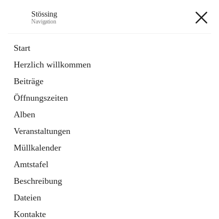
Stössing
Navigation
Stössing
Start
Herzlich willkommen
öffnet
Erhebungsblatt Trinkwasser
Beiträge
in
Datei
neuem
Öffnungszeiten
Tab
öffnet
Kindergarten
in
Ordner
Alben
neuem
Tab
Veranstaltungen
+9
Müllkalender
Amtstafel
Beschreibung
Dateien
Hauptadresse
Kontakte