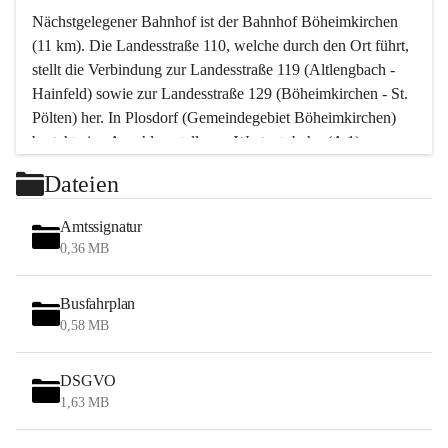
Nächstgelegener Bahnhof ist der Bahnhof Böheimkirchen 
(11 km). Die Landesstraße 110, welche durch den Ort führt, 
stellt die Verbindung zur Landesstraße 119 (Altlengbach - 
Hainfeld) sowie zur Landesstraße 129 (Böheimkirchen - St. 
Pölten) her. In Plosdorf (Gemeindegebiet Böheimkirchen) 
besteht eine Anschlussstelle zur Westautobahn (A 1).
Mit einem PKW ist St. Pölten in ca. 30 Minuten erreichbar, 
Dateien
Wien erreicht man in ca. 45 Minuten.
Stössing zählt noch zum Naherholungsraum Wien sowie 
Amtssignatur
zum Naherholungsraum St. Pölten. Viele Bauernhöfe hatten 
0,36 MB
„ihre Wiener“. Seit 1960 bauten viele Wiener 
Wochenendhäuser im Gemeindegebiet. Wegen des 
Busfahrplan
waldreichen Jagdgebietes haben viele Jagdpächter ihre 
0,58 MB
Jagdgäste.
DSGVO
Das Wandern ist aus touristischer Sicht die bedeutendste 
1,63 MB
Tätigkeit. Das hügelige Gebiet mit Wanderwegen durch 
Wiesen, Wälder und Obstkulturen lädt dazu ein. Gefördert 