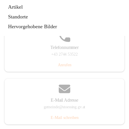
Stössing 7, 3073 Stössing, AUT
Artikel
Auf Karte ansehen
Standorte
Hervorgehobene Bilder
Telefonnummer
+43 2744 53522
Anrufen
E-Mail Adresse
gemeinde@stoessing.gv.at
E-Mail schreiben