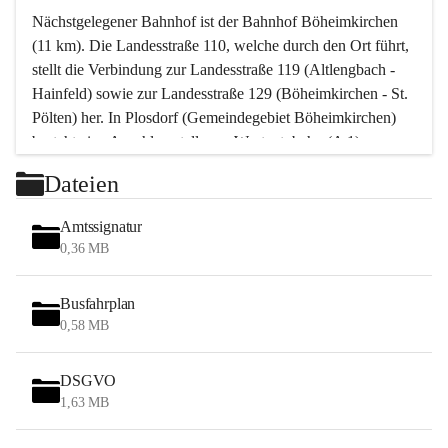
Nächstgelegener Bahnhof ist der Bahnhof Böheimkirchen 
(11 km). Die Landesstraße 110, welche durch den Ort führt, 
stellt die Verbindung zur Landesstraße 119 (Altlengbach - 
Hainfeld) sowie zur Landesstraße 129 (Böheimkirchen - St. 
Pölten) her. In Plosdorf (Gemeindegebiet Böheimkirchen) 
besteht eine Anschlussstelle zur Westautobahn (A 1).
Mit einem PKW ist St. Pölten in ca. 30 Minuten erreichbar, 
Dateien
Wien erreicht man in ca. 45 Minuten.
Stössing zählt noch zum Naherholungsraum Wien sowie 
Amtssignatur
zum Naherholungsraum St. Pölten. Viele Bauernhöfe hatten 
0,36 MB
„ihre Wiener“. Seit 1960 bauten viele Wiener 
Wochenendhäuser im Gemeindegebiet. Wegen des 
Busfahrplan
waldreichen Jagdgebietes haben viele Jagdpächter ihre 
0,58 MB
Jagdgäste.
DSGVO
Das Wandern ist aus touristischer Sicht die bedeutendste 
1,63 MB
Tätigkeit. Das hügelige Gebiet mit Wanderwegen durch 
Wiesen, Wälder und Obstkulturen lädt dazu ein. Gefördert 