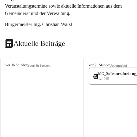
Veranstaltungstermine sowie aktuelle Informationen aus dem 
Gemeinderat und der Verwaltung. 
Bürgermeister Ing. Christian Walzl
Aktuelle Beiträge
S
S
vor 16 Stunden
vor 21 Stunden
Sport & Freizeit
Jobangebot
t
t
MG_Stellenausschreibung
ö
ö
1,7 MB
s
s
s
s
i
i
n
n
g
g