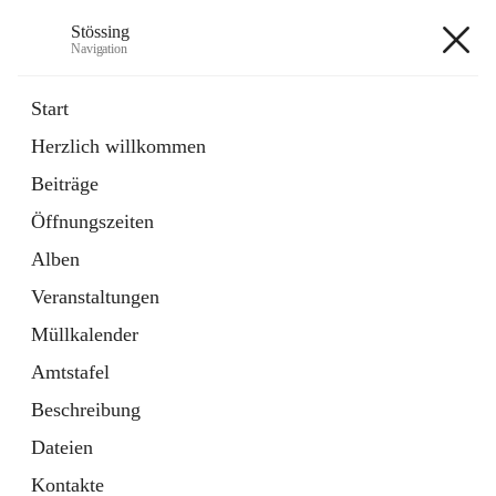
Stössing
Navigation
Stössing
Start
Herzlich willkommen
öffnet
Erhebungsblatt Trinkwasser
Beiträge
in
Datei
neuem
Öffnungszeiten
Tab
öffnet
Kindergarten
in
Ordner
Alben
neuem
Tab
Veranstaltungen
+9
Müllkalender
Amtstafel
Beschreibung
Dateien
Hauptadresse
Kontakte