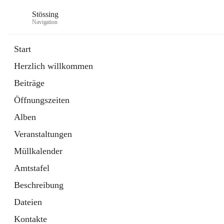
Stössing
Navigation
Start
Herzlich willkommen
öffnet
Erhebungsblatt Trinkwasser
Beiträge
in
Datei
neuem
Öffnungszeiten
Tab
öffnet
Kindergarten
in
Ordner
Alben
neuem
Tab
Veranstaltungen
Müllkalender
Amtstafel
Beschreibung
Dateien
Kontakte