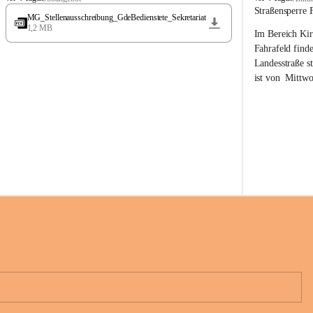
t
t
Straßensperre 
MG_Stellenausschreibung_GdeBedienstete_Sekretariat
ö
ö
1,2 MB
Im Bereich Kir
s
s
s
s
Fahrafeld finde
i
i
Landesstraße s
n
n
ist von  
Mittwo
g
g
22.08.2026 ges