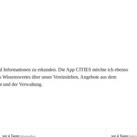
 und Informationen zu erkunden. Die App CITIES möchte ich ebenso 
es Wissenswertes über unser Vereinsleben, Angebote aus dem 
t und der Verwaltung. 
S
S
vor 4 Tagen
vor 4 Tagen
Jobangebot
Ankü