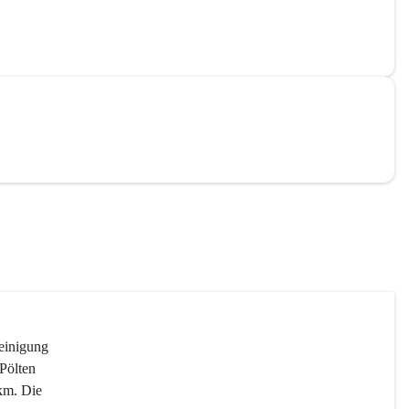
reinigung 
Pölten 
km. Die 