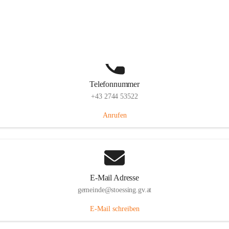
Stössing 7, 3073 Stössing, AUT
Auf Karte ansehen
Telefonnummer
+43 2744 53522
Anrufen
E-Mail Adresse
gemeinde@stoessing.gv.at
E-Mail schreiben