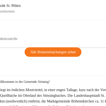
rk St. Pölten
Forstwesen
ttekontrolle
Alle Bekanntmachungen sehen
willkommen in der Gemeinde Stössing!
liegt im östlichen Mostviertel, in einer engen Tallage, kurz nach der Ve
Quellbäche im Oberlauf des Stössingbaches. Die Landeshauptstadt St. 
5 km (nordwestlich) entfernt, die Marktgemeinde Böheimkirchen ca. 11 