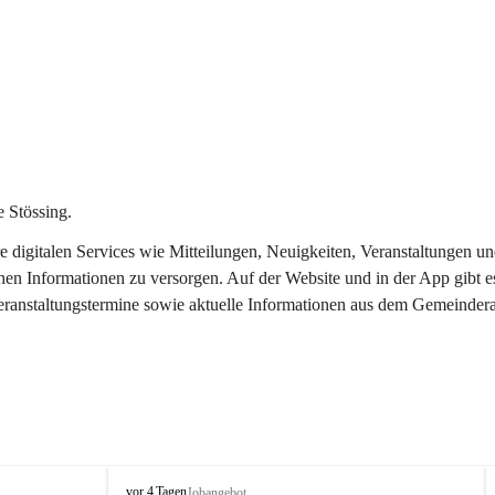
 Stössing.
ere digitalen Services wie Mitteilungen, Neuigkeiten, Veranstaltungen
chen Informationen zu versorgen. Auf der Website und in der App gibt 
Veranstaltungstermine sowie aktuelle Informationen aus dem Gemeindera
S
vor 4 Tagen
Jobangebot