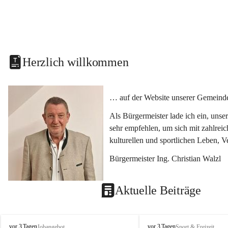
Herzlich willkommen
… auf der Website unserer Gemeinde
Als Bürgermeister lade ich ein, uns
sehr empfehlen, um sich mit zahlrei
kulturellen und sportlichen Leben, 
Bürgermeister Ing. Christian Walzl
Aktuelle Beiträge
S
S
vor 3 Tagen
vor 3 Tagen
Jobangebot
Sport & Freizeit