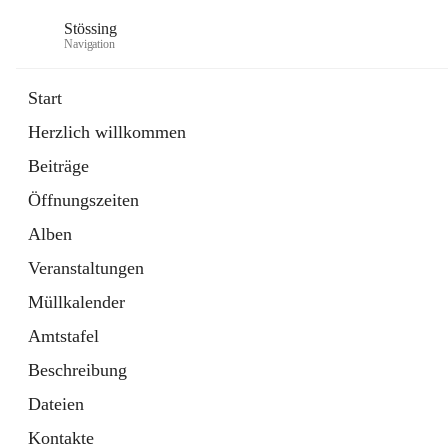
Stössing
Navigation
Start
Herzlich willkommen
öffnet
Erhebungsblatt Trinkwasser
Beiträge
in
Datei
neuem
Öffnungszeiten
Tab
öffnet
Kindergarten
in
Ordner
Alben
neuem
Tab
Veranstaltungen
Müllkalender
Amtstafel
Beschreibung
Dateien
Kontakte