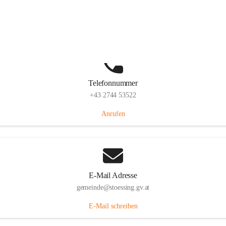
Stössing 7, 3073 Stössing, AUT
Auf Karte ansehen
Telefonnummer
+43 2744 53522
Anrufen
E-Mail Adresse
gemeinde@stoessing.gv.at
E-Mail schreiben