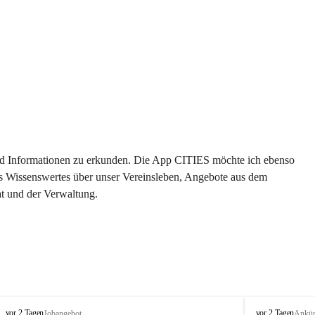
 und Informationen zu erkunden. Die App CITIES möchte ich ebenso 
es Wissenswertes über unser Vereinsleben, Angebote aus dem 
t und der Verwaltung. 
S
S
vor 2 Tagen
vor 2 Tagen
Jobangebot
Ankü