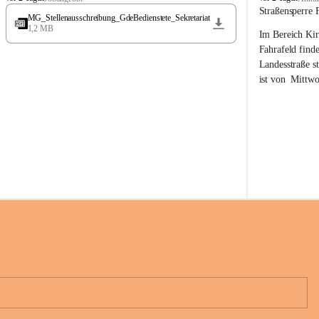
t
t
Straßensperre 
MG_Stellenausschreibung_GdeBedienstete_Sekretariat
ö
ö
1,2 MB
Im Bereich Kir
s
s
s
s
Fahrafeld finde
i
i
Landesstraße s
n
n
ist von  
Mittwo
g
g
22.08.2026 ges