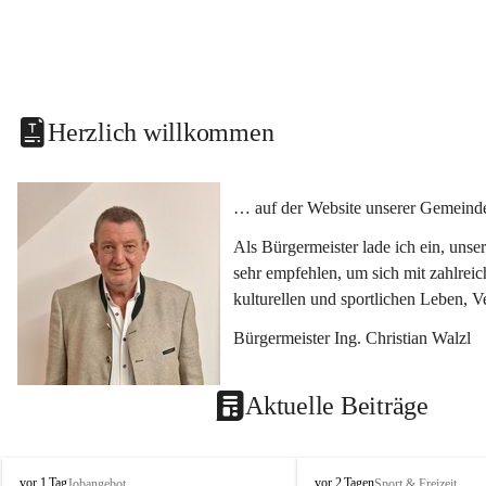
Herzlich willkommen
… auf der Website unserer Gemeinde
Als Bürgermeister lade ich ein, uns
sehr empfehlen, um sich mit zahlrei
kulturellen und sportlichen Leben, 
Bürgermeister Ing. Christian Walzl
Aktuelle Beiträge
S
S
vor 1 Tag
vor 2 Tagen
Jobangebot
Sport & Freizeit