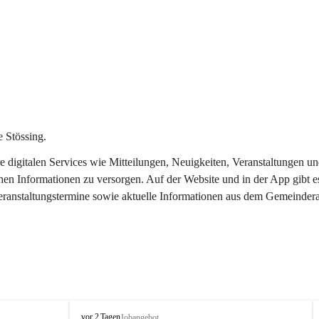
 Stössing.
ere digitalen Services wie Mitteilungen, Neuigkeiten, Veranstaltungen
chen Informationen zu versorgen. Auf der Website und in der App gibt 
Veranstaltungstermine sowie aktuelle Informationen aus dem Gemeindera
S
vor 2 Tagen
Jobangebot