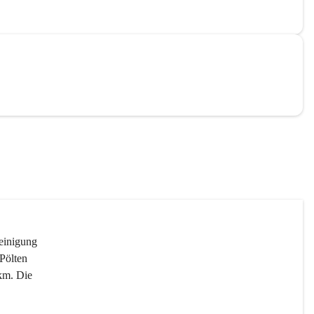
reinigung 
Pölten 
km. Die 