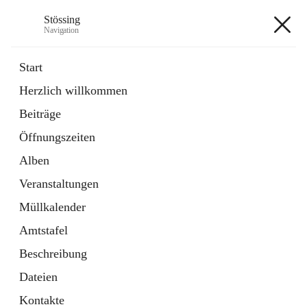
Stössing
Navigation
Stössing
Start
Herzlich willkommen
öffnet
Erhebungsblatt Trinkwasser
Beiträge
in
Datei
neuem
Öffnungszeiten
Tab
öffnet
Kindergarten
in
Ordner
Alben
neuem
Tab
Veranstaltungen
+9
Müllkalender
Amtstafel
Beschreibung
Dateien
Hauptadresse
Kontakte