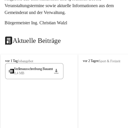
Veranstaltungstermine sowie aktuelle Informationen aus dem 
Gemeinderat und der Verwaltung. 
Bürgermeister Ing. Christian Walzl
Aktuelle Beiträge
S
S
vor 1 Tag
vor 2 Tagen
Jobangebot
Sport & Freizeit
t
t
Stellenausschreibung Bauamt
ö
ö
0,4 MB
s
s
s
s
i
i
n
n
g
g