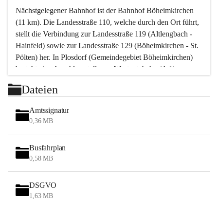
Nächstgelegener Bahnhof ist der Bahnhof Böheimkirchen 
(11 km). Die Landesstraße 110, welche durch den Ort führt, 
stellt die Verbindung zur Landesstraße 119 (Altlengbach - 
Hainfeld) sowie zur Landesstraße 129 (Böheimkirchen - St. 
Pölten) her. In Plosdorf (Gemeindegebiet Böheimkirchen) 
besteht eine Anschlussstelle zur Westautobahn (A 1).
Mit einem PKW ist St. Pölten in ca. 30 Minuten erreichbar, 
Dateien
Wien erreicht man in ca. 45 Minuten.
Stössing zählt noch zum Naherholungsraum Wien sowie 
Amtssignatur
zum Naherholungsraum St. Pölten. Viele Bauernhöfe hatten 
0,36 MB
„ihre Wiener“. Seit 1960 bauten viele Wiener 
Wochenendhäuser im Gemeindegebiet. Wegen des 
Busfahrplan
waldreichen Jagdgebietes haben viele Jagdpächter ihre 
0,58 MB
Jagdgäste.
DSGVO
Das Wandern ist aus touristischer Sicht die bedeutendste 
1,63 MB
Tätigkeit. Das hügelige Gebiet mit Wanderwegen durch 
Wiesen, Wälder und Obstkulturen lädt dazu ein. Gefördert 