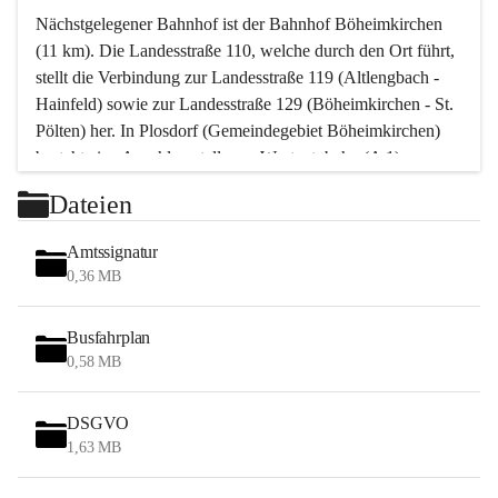
Nächstgelegener Bahnhof ist der Bahnhof Böheimkirchen 
(11 km). Die Landesstraße 110, welche durch den Ort führt, 
stellt die Verbindung zur Landesstraße 119 (Altlengbach - 
Hainfeld) sowie zur Landesstraße 129 (Böheimkirchen - St. 
Pölten) her. In Plosdorf (Gemeindegebiet Böheimkirchen) 
besteht eine Anschlussstelle zur Westautobahn (A 1).
Mit einem PKW ist St. Pölten in ca. 30 Minuten erreichbar, 
Dateien
Wien erreicht man in ca. 45 Minuten.
Stössing zählt noch zum Naherholungsraum Wien sowie 
Amtssignatur
zum Naherholungsraum St. Pölten. Viele Bauernhöfe hatten 
0,36 MB
„ihre Wiener“. Seit 1960 bauten viele Wiener 
Wochenendhäuser im Gemeindegebiet. Wegen des 
Busfahrplan
waldreichen Jagdgebietes haben viele Jagdpächter ihre 
0,58 MB
Jagdgäste.
DSGVO
Das Wandern ist aus touristischer Sicht die bedeutendste 
1,63 MB
Tätigkeit. Das hügelige Gebiet mit Wanderwegen durch 
Wiesen, Wälder und Obstkulturen lädt dazu ein. Gefördert 