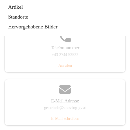
Stössing 7, 3073 Stössing, AUT
Artikel
Auf Karte ansehen
Standorte
Hervorgehobene Bilder
Telefonnummer
+43 2744 53522
Anrufen
E-Mail Adresse
gemeinde@stoessing.gv.at
E-Mail schreiben