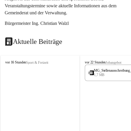
Veranstaltungstermine sowie aktuelle Informationen aus dem 
Gemeinderat und der Verwaltung. 
Bürgermeister Ing. Christian Walzl
Aktuelle Beiträge
S
S
vor 16 Stunden
vor 22 Stunden
Sport & Freizeit
Jobangebot
t
t
MG_Stellenausschreibung
ö
ö
1,7 MB
s
s
s
s
i
i
n
n
g
g