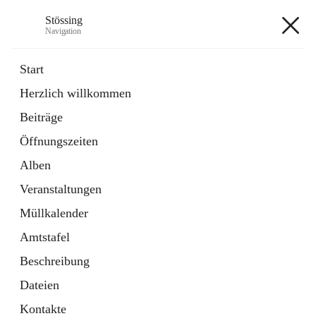
Stössing
Navigation
Stössing
Start
Herzlich willkommen
öffnet
Erhebungsblatt Trinkwasser
Beiträge
in
Datei
neuem
Öffnungszeiten
Tab
öffnet
Kindergarten
in
Ordner
Alben
neuem
Tab
Veranstaltungen
+9
Müllkalender
Amtstafel
Beschreibung
Dateien
Hauptadresse
Kontakte