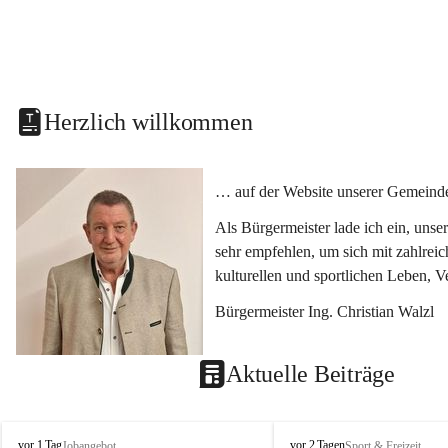
Herzlich willkommen
… auf der Website unserer Gemeinde
Als Bürgermeister lade ich ein, uns
sehr empfehlen, um sich mit zahlrei
kulturellen und sportlichen Leben, 
Bürgermeister Ing. Christian Walzl
Aktuelle Beiträge
S
S
vor 1 Tag
vor 2 Tagen
Jobangebot
Sport & Freizeit