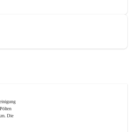
reinigung 
Pölten 
km. Die 