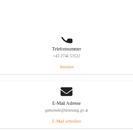
Stössing 7, 3073 Stössing, AUT
Auf Karte ansehen
Telefonnummer
+43 2744 53522
Anrufen
E-Mail Adresse
gemeinde@stoessing.gv.at
E-Mail schreiben