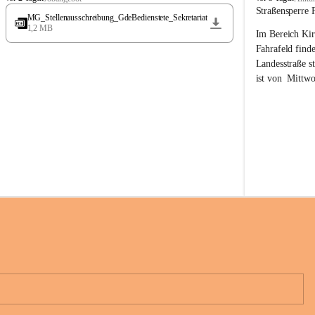
t
t
Straßensperre 
MG_Stellenausschreibung_GdeBedienstete_Sekretariat
ö
ö
1,2 MB
Im Bereich Kir
s
s
s
s
Fahrafeld finde
i
i
Landesstraße s
n
n
ist von  
Mittwo
g
g
22.08.2026 ges