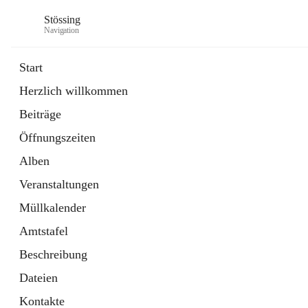
Stössing
Navigation
Start
Herzlich willkommen
öffnet
Erhebungsblatt Trinkwasser
Beiträge
in
Datei
neuem
Öffnungszeiten
Tab
öffnet
Kindergarten
in
Ordner
Alben
neuem
Tab
Veranstaltungen
Müllkalender
Amtstafel
Beschreibung
Dateien
Kontakte