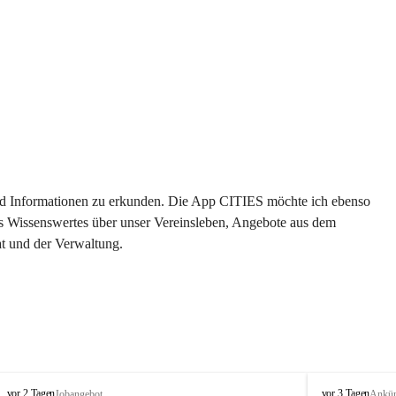
 und Informationen zu erkunden. Die App CITIES möchte ich ebenso 
es Wissenswertes über unser Vereinsleben, Angebote aus dem 
t und der Verwaltung. 
S
S
vor 2 Tagen
vor 3 Tagen
Jobangebot
Ankü