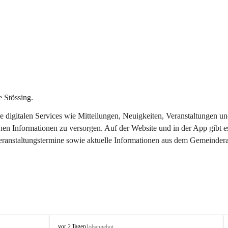
 Stössing.
ere digitalen Services wie Mitteilungen, Neuigkeiten, Veranstaltungen
chen Informationen zu versorgen. Auf der Website und in der App gibt 
Veranstaltungstermine sowie aktuelle Informationen aus dem Gemeindera
S
vor 2 Tagen
Jobangebot