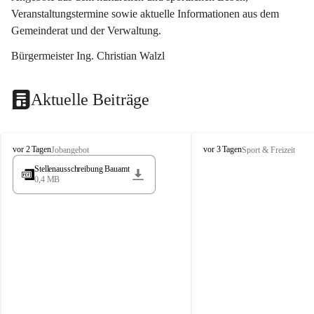
Veranstaltungstermine sowie aktuelle Informationen aus dem 
Gemeinderat und der Verwaltung. 
Bürgermeister Ing. Christian Walzl
Aktuelle Beiträge
S
S
vor 2 Tagen
vor 3 Tagen
Jobangebot
Sport & Freizeit
t
t
Stellenausschreibung Bauamt
ö
ö
0,4 MB
s
s
s
s
i
i
n
n
g
g