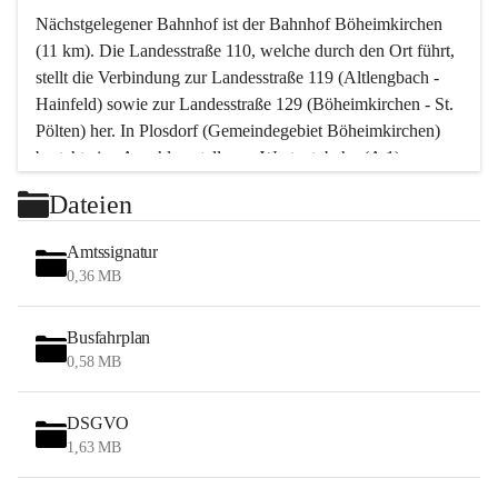
Nächstgelegener Bahnhof ist der Bahnhof Böheimkirchen 
(11 km). Die Landesstraße 110, welche durch den Ort führt, 
stellt die Verbindung zur Landesstraße 119 (Altlengbach - 
Hainfeld) sowie zur Landesstraße 129 (Böheimkirchen - St. 
Pölten) her. In Plosdorf (Gemeindegebiet Böheimkirchen) 
besteht eine Anschlussstelle zur Westautobahn (A 1).
Mit einem PKW ist St. Pölten in ca. 30 Minuten erreichbar, 
Dateien
Wien erreicht man in ca. 45 Minuten.
Stössing zählt noch zum Naherholungsraum Wien sowie 
Amtssignatur
zum Naherholungsraum St. Pölten. Viele Bauernhöfe hatten 
0,36 MB
„ihre Wiener“. Seit 1960 bauten viele Wiener 
Wochenendhäuser im Gemeindegebiet. Wegen des 
Busfahrplan
waldreichen Jagdgebietes haben viele Jagdpächter ihre 
0,58 MB
Jagdgäste.
DSGVO
Das Wandern ist aus touristischer Sicht die bedeutendste 
1,63 MB
Tätigkeit. Das hügelige Gebiet mit Wanderwegen durch 
Wiesen, Wälder und Obstkulturen lädt dazu ein. Gefördert 