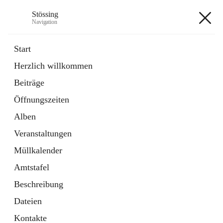
Stössing
Navigation
Stössing
Start
Herzlich willkommen
öffnet
Erhebungsblatt Trinkwasser
Beiträge
in
Datei
neuem
Öffnungszeiten
Tab
öffnet
Kindergarten
in
Ordner
Alben
neuem
Tab
Veranstaltungen
+9
Müllkalender
Amtstafel
Beschreibung
Dateien
Hauptadresse
Kontakte