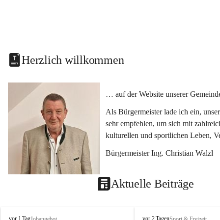
Herzlich willkommen
… auf der Website unserer Gemeinde
Als Bürgermeister lade ich ein, uns
sehr empfehlen, um sich mit zahlrei
kulturellen und sportlichen Leben, 
Bürgermeister Ing. Christian Walzl
Aktuelle Beiträge
S
S
vor 1 Tag
vor 2 Tagen
Jobangebot
Sport & Freizeit