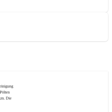
reinigung 
Pölten 
km. Die 