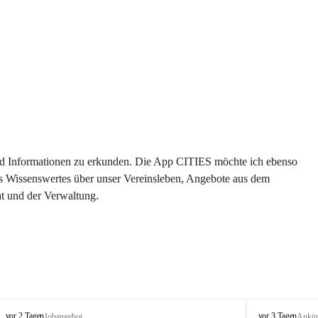
 und Informationen zu erkunden. Die App CITIES möchte ich ebenso 
es Wissenswertes über unser Vereinsleben, Angebote aus dem 
t und der Verwaltung. 
S
S
vor 2 Tagen
vor 3 Tagen
Jobangebot
Ankü