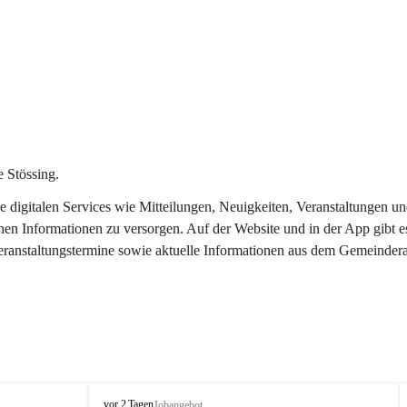
 Stössing.
ere digitalen Services wie Mitteilungen, Neuigkeiten, Veranstaltungen
chen Informationen zu versorgen. Auf der Website und in der App gibt 
Veranstaltungstermine sowie aktuelle Informationen aus dem Gemeindera
S
vor 2 Tagen
Jobangebot