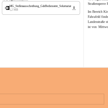
t
t
Straßensperre 
MG_Stellenausschreibung_GdeBedienstete_Sekretariat
ö
ö
1,2 MB
Im Bereich Kir
s
s
s
s
Fahrafeld finde
i
i
Landesstraße s
n
n
ist von  
Mittwo
g
g
22.08.2026 ges