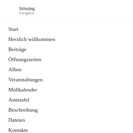
Stössing
Navigation
Start
Herzlich willkommen
öffnet
Erhebungsblatt Trinkwasser
Beiträge
in
Datei
neuem
Öffnungszeiten
Tab
öffnet
Kindergarten
in
Ordner
Alben
neuem
Tab
Veranstaltungen
Müllkalender
Amtstafel
Beschreibung
Dateien
Kontakte