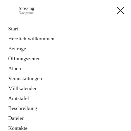
Stössing
Navigation
Stössing
Start
Herzlich willkommen
öffnet
Erhebungsblatt Trinkwasser
Beiträge
in
Datei
neuem
Öffnungszeiten
Tab
öffnet
Kindergarten
in
Ordner
Alben
neuem
Tab
Veranstaltungen
+9
Müllkalender
Amtstafel
Beschreibung
Dateien
Hauptadresse
Kontakte