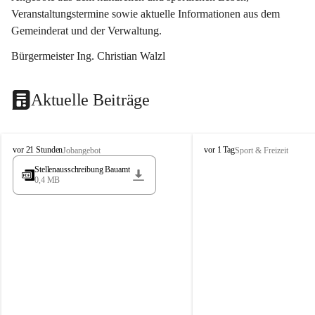
Veranstaltungstermine sowie aktuelle Informationen aus dem 
Gemeinderat und der Verwaltung. 
Bürgermeister Ing. Christian Walzl
Aktuelle Beiträge
S
S
vor 21 Stunden
vor 1 Tag
Jobangebot
Sport & Freizeit
t
t
Stellenausschreibung Bauamt
ö
ö
0,4 MB
s
s
s
s
i
i
n
n
g
g