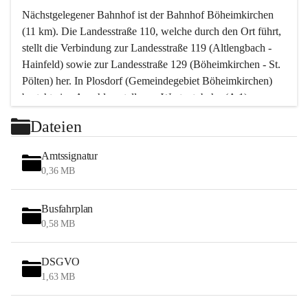
Nächstgelegener Bahnhof ist der Bahnhof Böheimkirchen 
(11 km). Die Landesstraße 110, welche durch den Ort führt, 
stellt die Verbindung zur Landesstraße 119 (Altlengbach - 
Hainfeld) sowie zur Landesstraße 129 (Böheimkirchen - St. 
Pölten) her. In Plosdorf (Gemeindegebiet Böheimkirchen) 
besteht eine Anschlussstelle zur Westautobahn (A 1).
Mit einem PKW ist St. Pölten in ca. 30 Minuten erreichbar, 
Dateien
Wien erreicht man in ca. 45 Minuten.
Stössing zählt noch zum Naherholungsraum Wien sowie 
Amtssignatur
zum Naherholungsraum St. Pölten. Viele Bauernhöfe hatten 
0,36 MB
„ihre Wiener“. Seit 1960 bauten viele Wiener 
Wochenendhäuser im Gemeindegebiet. Wegen des 
Busfahrplan
waldreichen Jagdgebietes haben viele Jagdpächter ihre 
0,58 MB
Jagdgäste.
DSGVO
Das Wandern ist aus touristischer Sicht die bedeutendste 
1,63 MB
Tätigkeit. Das hügelige Gebiet mit Wanderwegen durch 
Wiesen, Wälder und Obstkulturen lädt dazu ein. Gefördert 