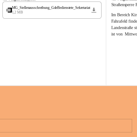
t
t
Straßensperre 
MG_Stellenausschreibung_GdeBedienstete_Sekretariat
ö
ö
1,2 MB
Im Bereich Kir
s
s
s
s
Fahrafeld finde
i
i
Landesstraße s
n
n
ist von  
Mittwo
g
g
22.08.2026 ges