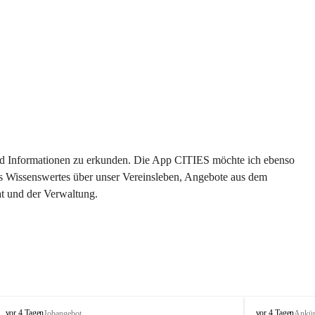
 und Informationen zu erkunden. Die App CITIES möchte ich ebenso 
es Wissenswertes über unser Vereinsleben, Angebote aus dem 
t und der Verwaltung. 
S
S
vor 4 Tagen
vor 4 Tagen
Jobangebot
Ankü