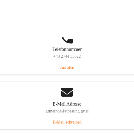
Stössing 7, 3073 Stössing, AUT
Auf Karte ansehen
Telefonnummer
+43 2744 53522
Anrufen
E-Mail Adresse
gemeinde@stoessing.gv.at
E-Mail schreiben