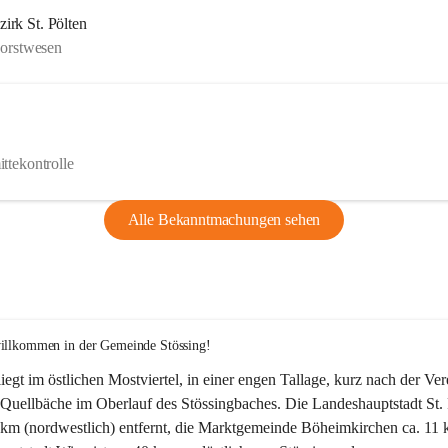
rk St. Pölten
Forstwesen
ttekontrolle
Alle Bekanntmachungen sehen
willkommen in der Gemeinde Stössing!
liegt im östlichen Mostviertel, in einer engen Tallage, kurz nach der Ve
Quellbäche im Oberlauf des Stössingbaches. Die Landeshauptstadt St. 
5 km (nordwestlich) entfernt, die Marktgemeinde Böheimkirchen ca. 11 