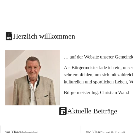
Herzlich willkommen
… auf der Website unserer Gemeinde
Als Bürgermeister lade ich ein, uns
sehr empfehlen, um sich mit zahlrei
kulturellen und sportlichen Leben, 
Bürgermeister Ing. Christian Walzl
Aktuelle Beiträge
S
S
vor 3 Tagen
vor 3 Tagen
Jobangebot
Sport & Freizeit