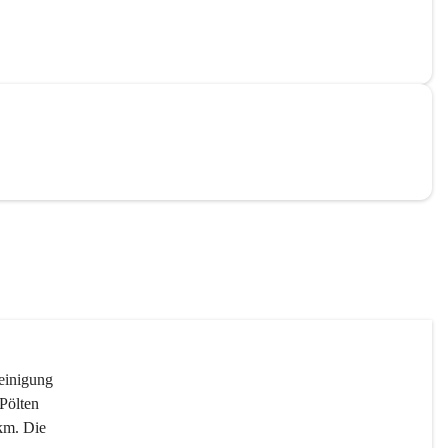
reinigung 
Pölten 
km. Die 