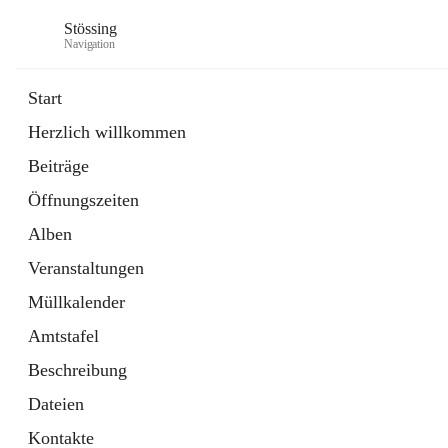
Stössing
Navigation
Start
Herzlich willkommen
öffnet
Erhebungsblatt Trinkwasser
Beiträge
in
Datei
neuem
Öffnungszeiten
Tab
öffnet
Kindergarten
in
Ordner
Alben
neuem
Tab
Veranstaltungen
Müllkalender
Amtstafel
Beschreibung
Dateien
Kontakte