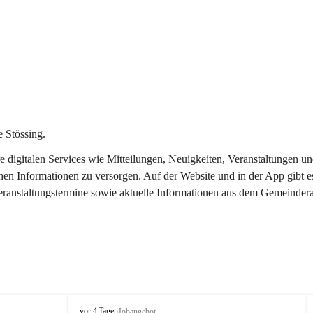
 Stössing.
ere digitalen Services wie Mitteilungen, Neuigkeiten, Veranstaltungen
chen Informationen zu versorgen. Auf der Website und in der App gibt 
Veranstaltungstermine sowie aktuelle Informationen aus dem Gemeindera
S
vor 4 Tagen
Jobangebot