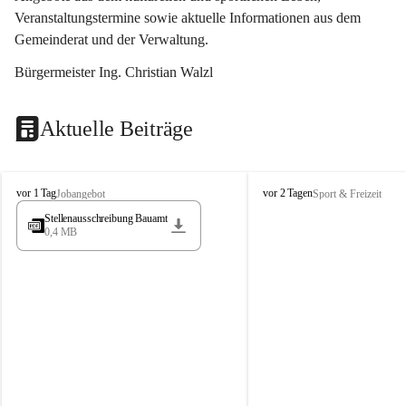
Veranstaltungstermine sowie aktuelle Informationen aus dem 
Gemeinderat und der Verwaltung. 
Bürgermeister Ing. Christian Walzl
Aktuelle Beiträge
S
S
vor 1 Tag
vor 2 Tagen
Jobangebot
Sport & Freizeit
t
t
Stellenausschreibung Bauamt
ö
ö
0,4 MB
s
s
s
s
i
i
n
n
g
g