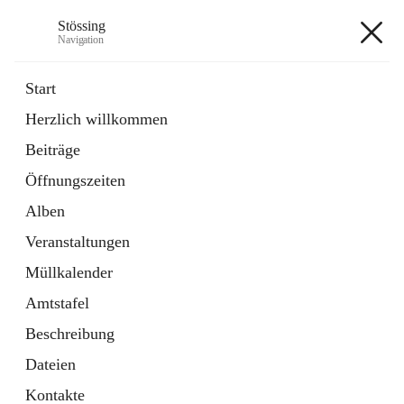
Stössing
Navigation
Stössing
Start
Herzlich willkommen
öffnet
Erhebungsblatt Trinkwasser
Beiträge
in
Datei
neuem
Öffnungszeiten
Tab
öffnet
Kindergarten
in
Ordner
Alben
neuem
Tab
Veranstaltungen
+9
Müllkalender
Amtstafel
Beschreibung
Dateien
Hauptadresse
Kontakte