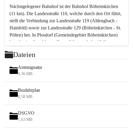
Nächstgelegener Bahnhof ist der Bahnhof Böheimkirchen 
(11 km). Die Landesstraße 110, welche durch den Ort führt, 
stellt die Verbindung zur Landesstraße 119 (Altlengbach - 
Hainfeld) sowie zur Landesstraße 129 (Böheimkirchen - St. 
Pölten) her. In Plosdorf (Gemeindegebiet Böheimkirchen) 
besteht eine Anschlussstelle zur Westautobahn (A 1).
Mit einem PKW ist St. Pölten in ca. 30 Minuten erreichbar, 
Dateien
Wien erreicht man in ca. 45 Minuten.
Stössing zählt noch zum Naherholungsraum Wien sowie 
Amtssignatur
zum Naherholungsraum St. Pölten. Viele Bauernhöfe hatten 
0,36 MB
„ihre Wiener“. Seit 1960 bauten viele Wiener 
Wochenendhäuser im Gemeindegebiet. Wegen des 
Busfahrplan
waldreichen Jagdgebietes haben viele Jagdpächter ihre 
0,58 MB
Jagdgäste.
DSGVO
Das Wandern ist aus touristischer Sicht die bedeutendste 
1,63 MB
Tätigkeit. Das hügelige Gebiet mit Wanderwegen durch 
Wiesen, Wälder und Obstkulturen lädt dazu ein. Gefördert 