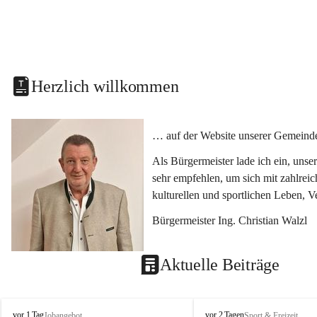
Herzlich willkommen
… auf der Website unserer Gemeinde
Als Bürgermeister lade ich ein, uns
sehr empfehlen, um sich mit zahlrei
kulturellen und sportlichen Leben, 
Bürgermeister Ing. Christian Walzl
Aktuelle Beiträge
S
S
vor 1 Tag
vor 2 Tagen
Jobangebot
Sport & Freizeit