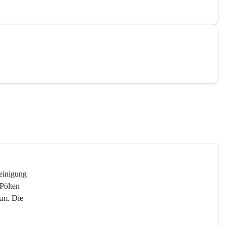
reinigung 
Pölten 
km. Die 