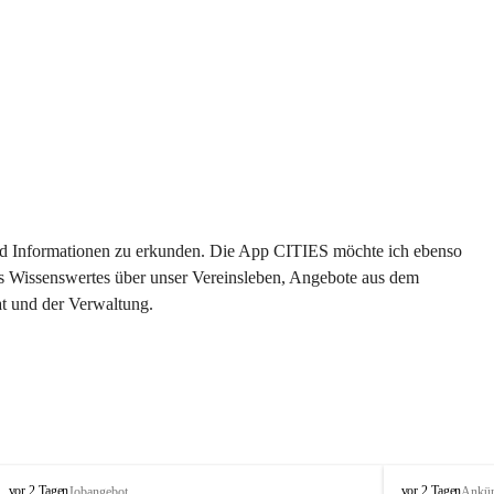
 und Informationen zu erkunden. Die App CITIES möchte ich ebenso 
es Wissenswertes über unser Vereinsleben, Angebote aus dem 
t und der Verwaltung. 
S
S
vor 2 Tagen
vor 2 Tagen
Jobangebot
Ankü