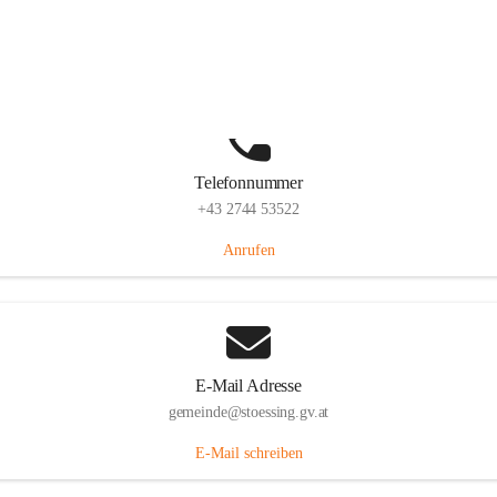
Stössing 7, 3073 Stössing, AUT
Auf Karte ansehen
Telefonnummer
+43 2744 53522
Anrufen
E-Mail Adresse
gemeinde@stoessing.gv.at
E-Mail schreiben