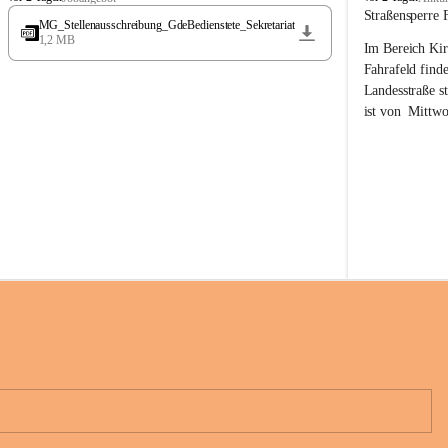
t
t
Straßensperre 
MG_Stellenausschreibung_GdeBedienstete_Sekretariat
ö
ö
1,2 MB
Im Bereich Kir
s
s
s
s
Fahrafeld finde
i
i
Landesstraße s
n
n
ist von  
Mittwo
g
g
22.08.2026 ges