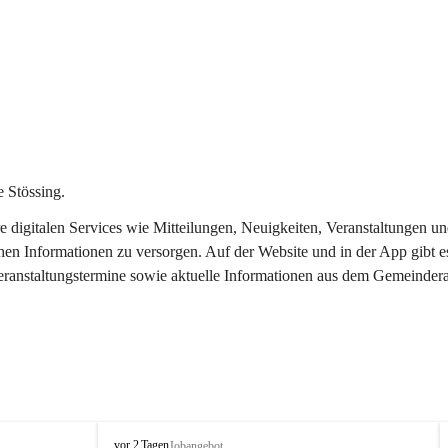
 Stössing.
ere digitalen Services wie Mitteilungen, Neuigkeiten, Veranstaltungen
chen Informationen zu versorgen. Auf der Website und in der App gibt 
Veranstaltungstermine sowie aktuelle Informationen aus dem Gemeindera
S
vor 2 Tagen
Jobangebot