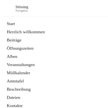
Stössing
Navigation
Start
Herzlich willkommen
öffnet
Erhebungsblatt Trinkwasser
Beiträge
in
Datei
neuem
Öffnungszeiten
Tab
öffnet
Kindergarten
in
Ordner
Alben
neuem
Tab
Veranstaltungen
Müllkalender
Amtstafel
Beschreibung
Dateien
Kontakte