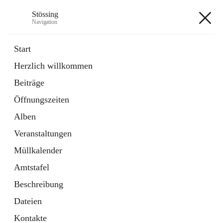
Stössing
Navigation
Stössing
Start
Herzlich willkommen
öffnet
Erhebungsblatt Trinkwasser
Beiträge
in
Datei
neuem
Öffnungszeiten
Tab
öffnet
Kindergarten
in
Ordner
Alben
neuem
Tab
Veranstaltungen
+9
Müllkalender
Amtstafel
Beschreibung
Dateien
Hauptadresse
Kontakte