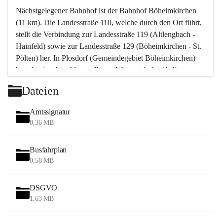
Nächstgelegener Bahnhof ist der Bahnhof Böheimkirchen 
(11 km). Die Landesstraße 110, welche durch den Ort führt, 
stellt die Verbindung zur Landesstraße 119 (Altlengbach - 
Hainfeld) sowie zur Landesstraße 129 (Böheimkirchen - St. 
Pölten) her. In Plosdorf (Gemeindegebiet Böheimkirchen) 
besteht eine Anschlussstelle zur Westautobahn (A 1).
Mit einem PKW ist St. Pölten in ca. 30 Minuten erreichbar, 
Dateien
Wien erreicht man in ca. 45 Minuten.
Stössing zählt noch zum Naherholungsraum Wien sowie 
Amtssignatur
zum Naherholungsraum St. Pölten. Viele Bauernhöfe hatten 
0,36 MB
„ihre Wiener“. Seit 1960 bauten viele Wiener 
Wochenendhäuser im Gemeindegebiet. Wegen des 
Busfahrplan
waldreichen Jagdgebietes haben viele Jagdpächter ihre 
0,58 MB
Jagdgäste.
DSGVO
Das Wandern ist aus touristischer Sicht die bedeutendste 
1,63 MB
Tätigkeit. Das hügelige Gebiet mit Wanderwegen durch 
Wiesen, Wälder und Obstkulturen lädt dazu ein. Gefördert 