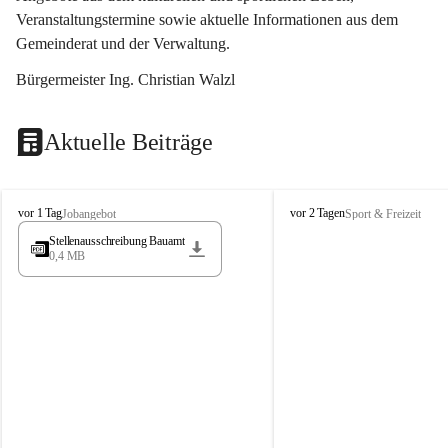
Veranstaltungstermine sowie aktuelle Informationen aus dem 
Gemeinderat und der Verwaltung. 
Bürgermeister Ing. Christian Walzl
Aktuelle Beiträge
S
S
vor 1 Tag
vor 2 Tagen
Jobangebot
Sport & Freizeit
t
t
Stellenausschreibung Bauamt
ö
ö
0,4 MB
s
s
s
s
i
i
n
n
g
g