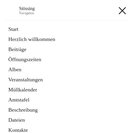
Stössing
Navigation
Stössing
Start
Herzlich willkommen
öffnet
Erhebungsblatt Trinkwasser
Beiträge
in
Datei
neuem
Öffnungszeiten
Tab
öffnet
Kindergarten
in
Ordner
Alben
neuem
Tab
Veranstaltungen
+9
Müllkalender
Amtstafel
Beschreibung
Dateien
Hauptadresse
Kontakte