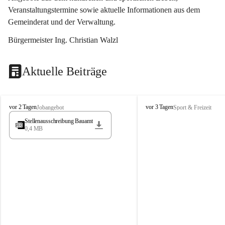
Veranstaltungstermine sowie aktuelle Informationen aus dem 
Gemeinderat und der Verwaltung. 
Bürgermeister Ing. Christian Walzl
Aktuelle Beiträge
S
S
vor 2 Tagen
vor 3 Tagen
Jobangebot
Sport & Freizeit
t
t
Stellenausschreibung Bauamt
ö
ö
0,4 MB
s
s
s
s
i
i
n
n
g
g