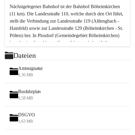
Nächstgelegener Bahnhof ist der Bahnhof Böheimkirchen 
(11 km). Die Landesstraße 110, welche durch den Ort führt, 
stellt die Verbindung zur Landesstraße 119 (Altlengbach - 
Hainfeld) sowie zur Landesstraße 129 (Böheimkirchen - St. 
Pölten) her. In Plosdorf (Gemeindegebiet Böheimkirchen) 
besteht eine Anschlussstelle zur Westautobahn (A 1).
Mit einem PKW ist St. Pölten in ca. 30 Minuten erreichbar, 
Dateien
Wien erreicht man in ca. 45 Minuten.
Stössing zählt noch zum Naherholungsraum Wien sowie 
Amtssignatur
zum Naherholungsraum St. Pölten. Viele Bauernhöfe hatten 
0,36 MB
„ihre Wiener“. Seit 1960 bauten viele Wiener 
Wochenendhäuser im Gemeindegebiet. Wegen des 
Busfahrplan
waldreichen Jagdgebietes haben viele Jagdpächter ihre 
0,58 MB
Jagdgäste.
DSGVO
Das Wandern ist aus touristischer Sicht die bedeutendste 
1,63 MB
Tätigkeit. Das hügelige Gebiet mit Wanderwegen durch 
Wiesen, Wälder und Obstkulturen lädt dazu ein. Gefördert 