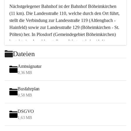
Nächstgelegener Bahnhof ist der Bahnhof Böheimkirchen 
(11 km). Die Landesstraße 110, welche durch den Ort führt, 
stellt die Verbindung zur Landesstraße 119 (Altlengbach - 
Hainfeld) sowie zur Landesstraße 129 (Böheimkirchen - St. 
Pölten) her. In Plosdorf (Gemeindegebiet Böheimkirchen) 
besteht eine Anschlussstelle zur Westautobahn (A 1).
Mit einem PKW ist St. Pölten in ca. 30 Minuten erreichbar, 
Dateien
Wien erreicht man in ca. 45 Minuten.
Stössing zählt noch zum Naherholungsraum Wien sowie 
Amtssignatur
zum Naherholungsraum St. Pölten. Viele Bauernhöfe hatten 
0,36 MB
„ihre Wiener“. Seit 1960 bauten viele Wiener 
Wochenendhäuser im Gemeindegebiet. Wegen des 
Busfahrplan
waldreichen Jagdgebietes haben viele Jagdpächter ihre 
0,58 MB
Jagdgäste.
DSGVO
Das Wandern ist aus touristischer Sicht die bedeutendste 
1,63 MB
Tätigkeit. Das hügelige Gebiet mit Wanderwegen durch 
Wiesen, Wälder und Obstkulturen lädt dazu ein. Gefördert 