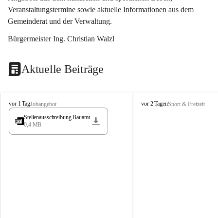
Veranstaltungstermine sowie aktuelle Informationen aus dem 
Gemeinderat und der Verwaltung. 
Bürgermeister Ing. Christian Walzl
Aktuelle Beiträge
S
S
vor 1 Tag
vor 2 Tagen
Jobangebot
Sport & Freizeit
t
t
Stellenausschreibung Bauamt
ö
ö
0,4 MB
s
s
s
s
i
i
n
n
g
g