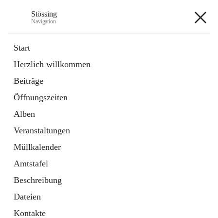
Stössing
Navigation
Stössing
Start
Herzlich willkommen
öffnet
Erhebungsblatt Trinkwasser
Beiträge
in
Datei
neuem
Öffnungszeiten
Tab
öffnet
Kindergarten
in
Ordner
Alben
neuem
Tab
Veranstaltungen
+9
Müllkalender
Amtstafel
Beschreibung
Dateien
Hauptadresse
Kontakte